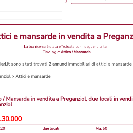
attici e mansarde in vendita a Preganz
La tua ricerca è stata effettuata con i seguenti criteri:
Tipologie:
Attico / Mansarda
ri.it
sono stati trovati
2 annunci
immobiliari di attici e mansarde
nziol
>
Attici e mansarde
o / Mansarda in vendita a Preganziol, due locali in vendi
nziol
130.000
220
due locali
Mq. 50