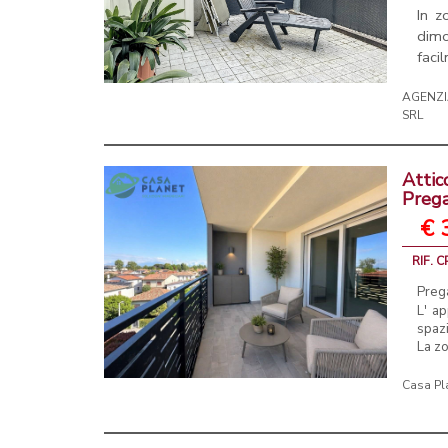
In z
dim
faci
AGENZI
SRL
Attic
Prega
€ 
RIF. 
Prega
L' ap
spazi
La zo
Casa Pl