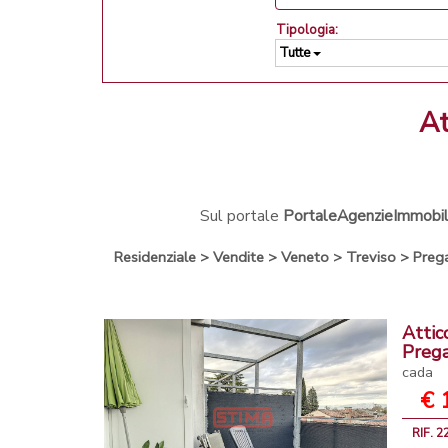
Tipologia:
Tutte
Sul portale
PortaleAgenzieImmobilia
Residenziale
>
Vendite
>
Veneto
>
Treviso
>
Prega
Attic
Prega
cada
€ 
RIF. 2