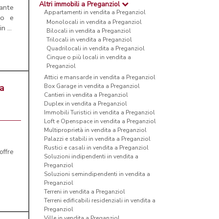
Altri immobili a Preganziol
nante
Appartamenti in vendita a Preganziol
to e
Monolocali in vendita a Preganziol
 ...
Bilocali in vendita a Preganziol
Trilocali in vendita a Preganziol
Quadrilocali in vendita a Preganziol
Cinque o più locali in vendita a
Preganziol
Attici e mansarde in vendita a Preganziol
 a
Box Garage in vendita a Preganziol
Cantieri in vendita a Preganziol
Duplex in vendita a Preganziol
Immobili Turistici in vendita a Preganziol
Loft e Openspace in vendita a Preganziol
Multiproprietà in vendita a Preganziol
Palazzi e stabili in vendita a Preganziol
Rustici e casali in vendita a Preganziol
offre
Soluzioni indipendenti in vendita a
Preganziol
Soluzioni semindipendenti in vendita a
Preganziol
Terreni in vendita a Preganziol
Terreni edificabili residenziali in vendita a
Preganziol
Ville in vendita a Preganziol