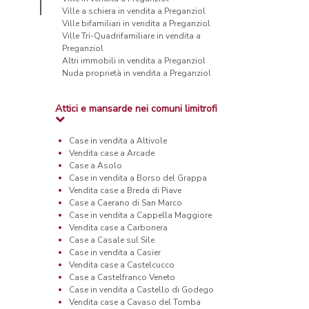
Ville a schiera in vendita a Preganziol
Ville bifamiliari in vendita a Preganziol
Ville Tri-Quadrifamiliare in vendita a
Preganziol
Altri immobili in vendita a Preganziol
Nuda proprietà in vendita a Preganziol
Attici e mansarde nei comuni limitrofi
Case in vendita a Altivole
Vendita case a Arcade
Case a Asolo
Case in vendita a Borso del Grappa
Vendita case a Breda di Piave
Case a Caerano di San Marco
Case in vendita a Cappella Maggiore
Vendita case a Carbonera
Case a Casale sul Sile
Case in vendita a Casier
Vendita case a Castelcucco
Case a Castelfranco Veneto
Case in vendita a Castello di Godego
Vendita case a Cavaso del Tomba