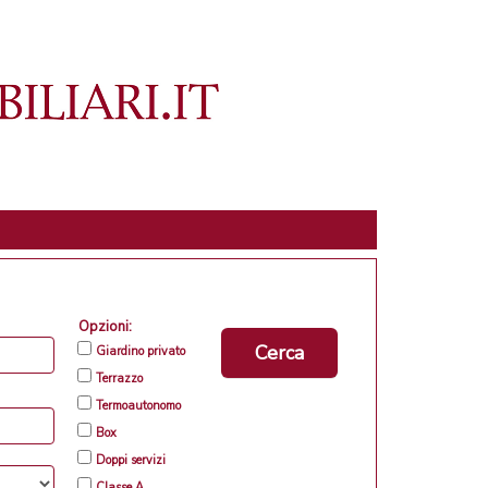
Opzioni:
Cerca
Giardino privato
Terrazzo
Termoautonomo
Box
Doppi servizi
Classe A