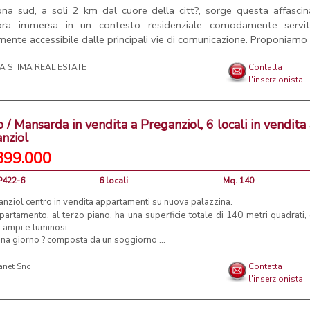
ona sud, a soli 2 km dal cuore della citt?, sorge questa affasci
ora immersa in un contesto residenziale comodamente servi
lmente accessibile dalle principali vie di comunicazione. Proponiamo in
A STIMA REAL ESTATE
Contatta
l'inserzionista
o / Mansarda in vendita a Preganziol, 6 locali in vendita
nziol
399.000
CP422-6
6 locali
Mq. 140
nziol centro in vendita appartamenti su nuova palazzina.
partamento, al terzo piano, ha una superficie totale di 140 metri quadrati, 
 ampi e luminosi.
na giorno ? composta da un soggiorno ...
anet Snc
Contatta
l'inserzionista