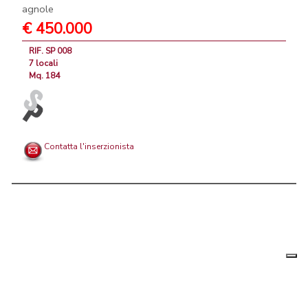
agnole
€ 450.000
RIF. SP 008
7 locali
Mq. 184
Contatta l'inserzionista
Le tue
Chi siamo
|
Privacy
|
Contattaci
|
Condizioni Generali
preferenz
relative
PortaleAgenzieImmobiliari.it, annunci immobiliari di case in vendita e
alla
privacy