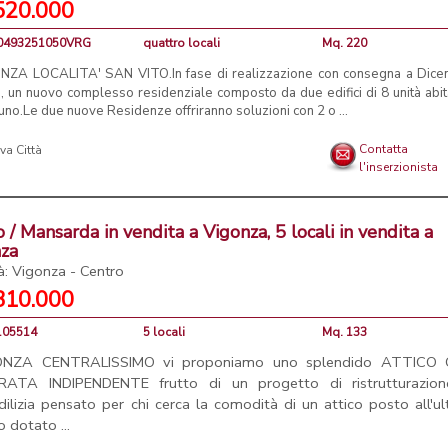
520.000
C0493251050VRG
quattro locali
Mq. 220
NZA LOCALITA' SAN VITO.In fase di realizzazione con consegna a Dic
, un nuovo complesso residenziale composto da due edifici di 8 unità abit
uno.Le due nuove Residenze offriranno soluzioni con 2 o ...
Contatta
l'inserzionista
o / Mansarda in vendita a Vigonza, 5 locali in vendita a
nza
tà: Vigonza - Centro
310.000
5105514
5 locali
Mq. 133
ONZA CENTRALISSIMO vi proponiamo uno splendido ATTICO
RATA INDIPENDENTE frutto di un progetto di ristrutturazion
dilizia pensato per chi cerca la comodità di un attico posto all'u
o dotato ...