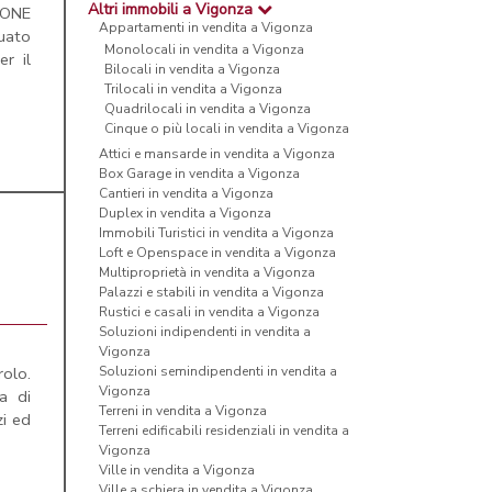
Altri immobili a Vigonza
IONE
Appartamenti in vendita a Vigonza
tuato
Monolocali in vendita a Vigonza
r il
Bilocali in vendita a Vigonza
Trilocali in vendita a Vigonza
Quadrilocali in vendita a Vigonza
Cinque o più locali in vendita a Vigonza
Attici e mansarde in vendita a Vigonza
Box Garage in vendita a Vigonza
Cantieri in vendita a Vigonza
Duplex in vendita a Vigonza
Immobili Turistici in vendita a Vigonza
Loft e Openspace in vendita a Vigonza
Multiproprietà in vendita a Vigonza
Palazzi e stabili in vendita a Vigonza
Rustici e casali in vendita a Vigonza
Soluzioni indipendenti in vendita a
Vigonza
olo.
Soluzioni semindipendenti in vendita a
Vigonza
a di
Terreni in vendita a Vigonza
zi ed
Terreni edificabili residenziali in vendita a
Vigonza
Ville in vendita a Vigonza
Ville a schiera in vendita a Vigonza