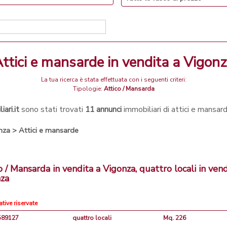
attici e mansarde in vendita a Vigon
La tua ricerca è stata effettuata con i seguenti criteri:
Tipologie:
Attico / Mansarda
ari.it
sono stati trovati
11 annunci
immobiliari di attici e mansar
nza
>
Attici e mansarde
o / Mansarda in vendita a Vigonza, quattro locali in vend
nza
ative riservate
3589127
quattro locali
Mq. 226