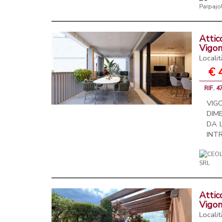
Attic
Vigo
Locali
€ 
RIF. 
VIG
DIM
DA 
INTR
Attic
Vigo
Locali