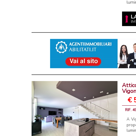
lumi
Attic
Vigo
€ 
RIF. 
A Vi
prop
lumin