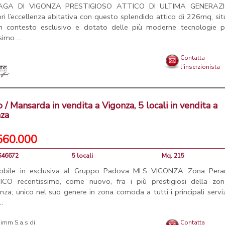
AGA DI VIGONZA PRESTIGIOSO ATTICO DI ULTIMA GENERAZ
ri l’eccellenza abitativa con questo splendido attico di 226mq, si
n contesto esclusivo e dotato delle più moderne tecnologie pe
imo ...
Contatta
l'inserzionista
o / Mansarda in vendita a Vigonza, 5 locali in vendita a
nza
560.000
4646672
5 locali
Mq. 215
obile in esclusiva al Gruppo Padova MLS VIGONZA Zona Perar
CO recentissimo, come nuovo, fra i più prestigiosi della zon
nza; unico nel suo genere in zona comoda a tutti i principali servi
..
Contatta