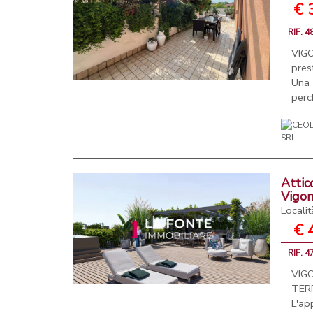
€ 
RIF. 
VIG
pres
Una 
perc
Attic
Vigo
Locali
€ 
RIF. 
VIG
TER
L'ap