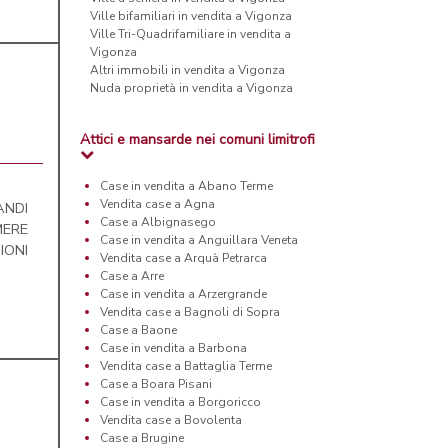
Ville bifamiliari in vendita a Vigonza
Ville Tri-Quadrifamiliare in vendita a
Vigonza
Altri immobili in vendita a Vigonza
Nuda proprietà in vendita a Vigonza
Attici e mansarde nei comuni limitrofi
Case in vendita a Abano Terme
Vendita case a Agna
ANDI
Case a Albignasego
MERE
Case in vendita a Anguillara Veneta
IONI
Vendita case a Arquà Petrarca
Case a Arre
Case in vendita a Arzergrande
Vendita case a Bagnoli di Sopra
Case a Baone
Case in vendita a Barbona
Vendita case a Battaglia Terme
Case a Boara Pisani
Case in vendita a Borgoricco
Vendita case a Bovolenta
Case a Brugine