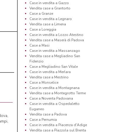
Case in vendita a Gazzo
Vendita case a Grantorto
Case a Granze
Case in vendita a Legnaro
Vendita case a Limena
Case a Loreggia
Case in vendita a Lozzo Atestino
Vendita case a Maserà di Padova
Case a Masi
Case in vendita a Massanzago
Vendita case a Megliadino San
Fidenzio
Case a Megliadino San Vitale
Case in vendita a Merlara
Vendita case a Mestrino
Case a Monselice
Case in vendita a Montagnana
Vendita case a Montegrotto Terme
Case a Noventa Padovana
Case in vendita a Ospedaletto
Euganeo
Vendita case a Padova
dova,
Case a Pernumia
ampi,
Case in vendita a Piacenza d'Adige
Vendita case a Piazzola sul Brenta