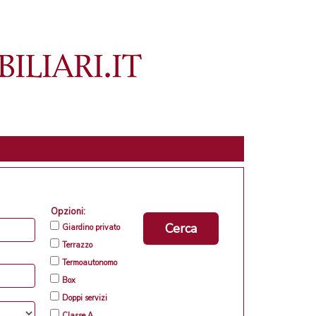
Opzioni:
Cerca
Giardino privato
Terrazzo
Termoautonomo
Box
Doppi servizi
Classe A