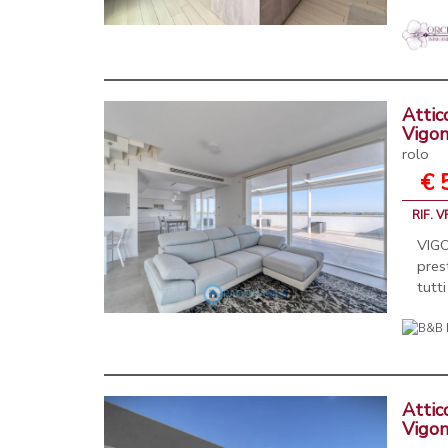
Attic
Vigo
rolo
€ 
RIF. 
VIG
pres
tutti
Attic
Vigo