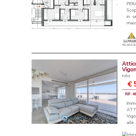
PER
Scop
in u
mass
Attic
Vigo
rolo
€ 
RIF. 
Imm
ATTI
Vigo
alle .