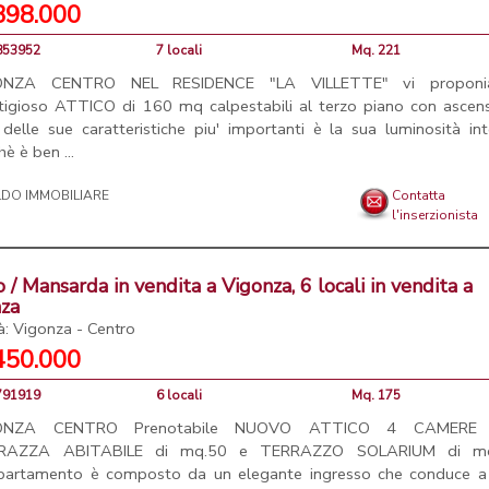
398.000
4853952
7 locali
Mq. 221
ONZA CENTRO NEL RESIDENCE "LA VILLETTE" vi propon
tigioso ATTICO di 160 mq calpestabili al terzo piano con ascens
delle sue caratteristiche piu' importanti è la sua luminosità in
hè è ben ...
Contatta
l'inserzionista
o / Mansarda in vendita a Vigonza, 6 locali in vendita a
nza
tà: Vigonza - Centro
450.000
4791919
6 locali
Mq. 175
ONZA CENTRO Prenotabile NUOVO ATTICO 4 CAMERE 
RAZZA ABITABILE di mq.50 e TERRAZZO SOLARIUM di m
partamento è composto da un elegante ingresso che conduce a