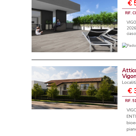
€ 
RIF. 
VIGO
2026
ciasc
Attic
Vigo
Locali
€ 
RIF. 
VIG
ENT
bioe
pian