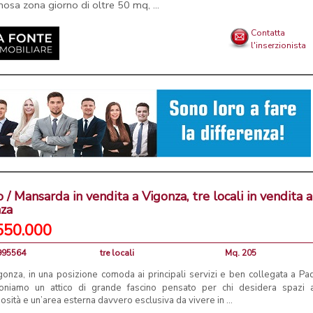
nosa zona giorno di oltre 50 mq, ...
Contatta
l'inserzionista
o / Mansarda in vendita a Vigonza, tre locali in vendita a
nza
550.000
4995564
tre locali
Mq. 205
gonza, in una posizione comoda ai principali servizi e ben collegata a Pa
oniamo un attico di grande fascino pensato per chi desidera spazi 
osità e un’area esterna davvero esclusiva da vivere in ...