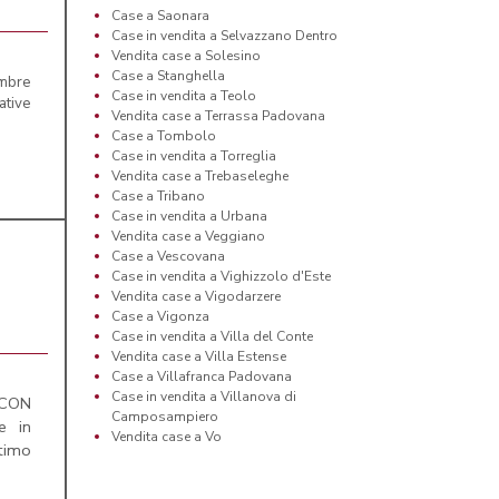
Case a Saonara
Case in vendita a Selvazzano Dentro
Vendita case a Solesino
Case a Stanghella
embre
Case in vendita a Teolo
ative
Vendita case a Terrassa Padovana
Case a Tombolo
Case in vendita a Torreglia
Vendita case a Trebaseleghe
Case a Tribano
Case in vendita a Urbana
Vendita case a Veggiano
Case a Vescovana
Case in vendita a Vighizzolo d'Este
Vendita case a Vigodarzere
Case a Vigonza
Case in vendita a Villa del Conte
Vendita case a Villa Estense
Case a Villafranca Padovana
Case in vendita a Villanova di
 CON
Camposampiero
e in
Vendita case a Vo
ltimo