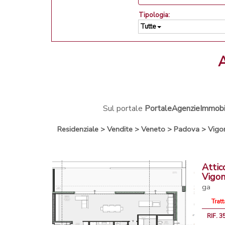
Tipologia:
Tutte
Sul portale
PortaleAgenzieImmobili
Residenziale
>
Vendite
>
Veneto
>
Padova
>
Vigo
Attic
Vigo
ga
Tratt
RIF. 