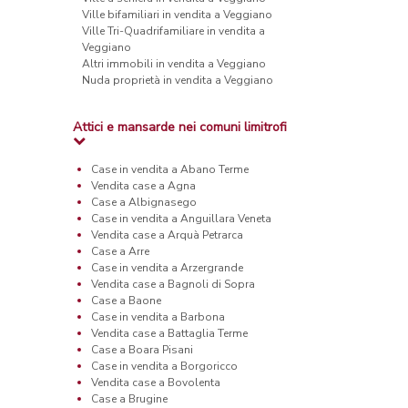
Ville bifamiliari in vendita a Veggiano
Ville Tri-Quadrifamiliare in vendita a
Veggiano
Altri immobili in vendita a Veggiano
Nuda proprietà in vendita a Veggiano
Attici e mansarde nei comuni limitrofi
Case in vendita a Abano Terme
Vendita case a Agna
Case a Albignasego
Case in vendita a Anguillara Veneta
Vendita case a Arquà Petrarca
Case a Arre
Case in vendita a Arzergrande
Vendita case a Bagnoli di Sopra
Case a Baone
Case in vendita a Barbona
Vendita case a Battaglia Terme
Case a Boara Pisani
Case in vendita a Borgoricco
Vendita case a Bovolenta
Case a Brugine