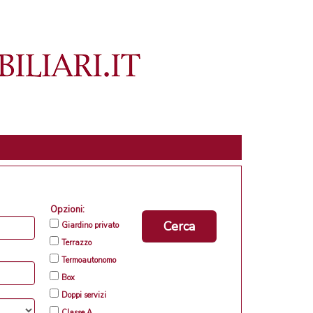
Opzioni:
Cerca
Giardino privato
Terrazzo
Termoautonomo
Box
Doppi servizi
Classe A