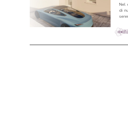
Nel 
di n
sere