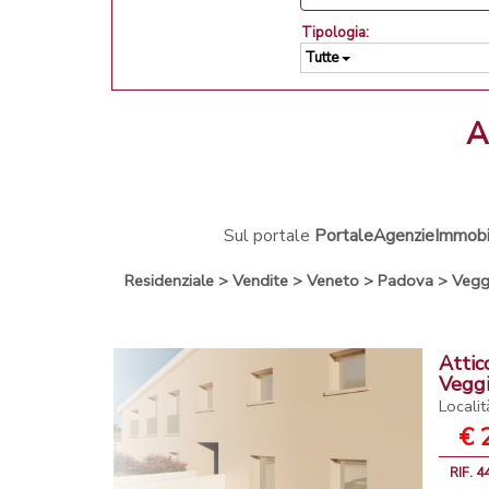
Tipologia:
Tutte
Sul portale
PortaleAgenzieImmobili
Residenziale
>
Vendite
>
Veneto
>
Padova
>
Vegg
Attic
Vegg
Locali
€ 
RIF. 