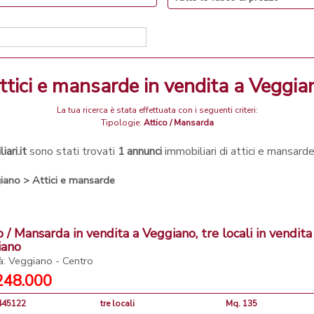
attici e mansarde in vendita a Veggia
La tua ricerca è stata effettuata con i seguenti criteri:
Tipologie:
Attico / Mansarda
ari.it
sono stati trovati
1 annunci
immobiliari di attici e mansard
iano
>
Attici e mansarde
o / Mansarda in vendita a Veggiano, tre locali in vendita
iano
tà: Veggiano - Centro
248.000
4445122
tre locali
Mq. 135