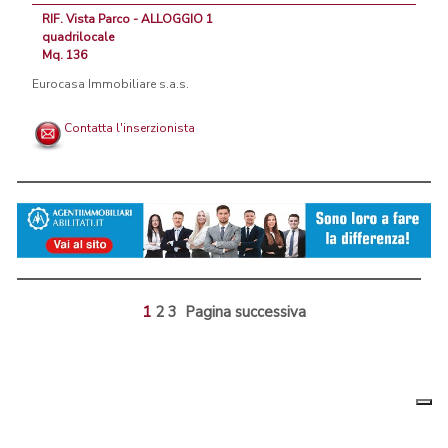
RIF. Vista Parco - ALLOGGIO 1
quadrilocale
Mq. 136
Eurocasa Immobiliare s.a.s.
Contatta l'inserzionista
1
2
3
Pagina successiva
Le tue
Chi siamo
|
Privacy
|
Contattaci
|
Condizioni Generali
preferenz