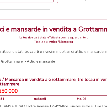
tici e mansarde in vendita a Grottam
La tua ricerca è stata effettuata con i seguenti criteri:
Tipologie:
Attico / Mansarda
i.it
sono stati trovati
5 annunci
immobiliari di attici e mansarde 
>
Grottammare
>
Attici e mansarde
o / Mansarda in vendita a Grottammare, tre locali in ve
ottammare
550.000
254
tre locali
Mq. 98
TAMMARE (AP) Codice Agenzia 1254**Attico Luminosissimo su Due Livel