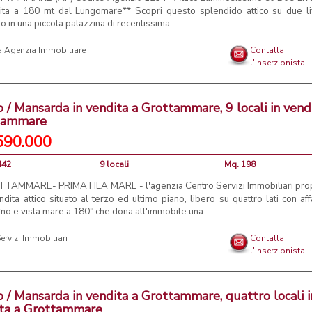
ita a 180 mt dal Lungomare** Scopri questo splendido attico su due liv
to in una piccola palazzina di recentissima ...
 Agenzia Immobiliare
Contatta
l'inserzionista
o / Mansarda in vendita a Grottammare, 9 locali in vend
tammare
590.000
442
9 locali
Mq. 198
TAMMARE- PRIMA FILA MARE - l'agenzia Centro Servizi Immobiliari pr
ndita attico situato al terzo ed ultimo piano, libero su quattro lati con aff
no e vista mare a 180° che dona all'immobile una ...
ervizi Immobiliari
Contatta
l'inserzionista
o / Mansarda in vendita a Grottammare, quattro locali i
ita a Grottammare