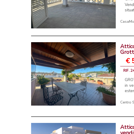
Vend
situa
CasaMia
Attic
Grot
€ 
RIF. 2
GROT
in ve
ester
Centro S
Attic
vend