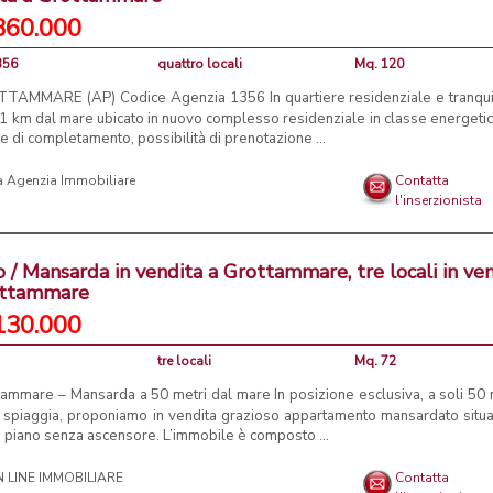
360.000
356
quattro locali
Mq. 120
TAMMARE (AP) Codice Agenzia 1356 In quartiere residenziale e tranqui
 1 km dal mare ubicato in nuovo complesso residenziale in classe energeti
se di completamento, possibilità di prenotazione ...
 Agenzia Immobiliare
Contatta
l'inserzionista
o / Mansarda in vendita a Grottammare, tre locali in ve
ottammare
130.000
tre locali
Mq. 72
tammare – Mansarda a 50 metri dal mare In posizione esclusiva, a soli 50 
a spiaggia, proponiamo in vendita grazioso appartamento mansardato situa
 piano senza ascensore. L’immobile è composto ...
 LINE IMMOBILIARE
Contatta