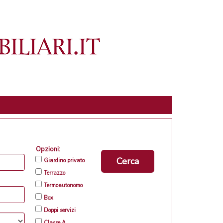
Opzioni:
Cerca
Giardino privato
Terrazzo
Termoautonomo
Box
Doppi servizi
Classe A