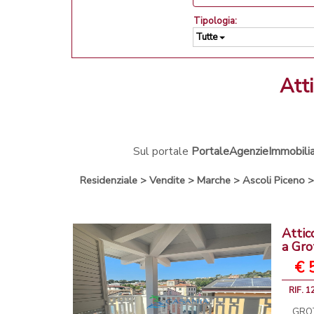
Tipologia:
Tutte
at
Sul portale
PortaleAgenzieImmobiliar
Residenziale
>
Vendite
>
Marche
>
Ascoli Piceno
Attic
a Gr
€ 
RIF. 1
GROT