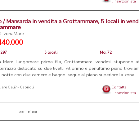
l'inserzionista
o / Mansarda in vendita a Grottammare, 5 locali in vend
tammare
tà: zonaMare
440.000
1297
5 locali
Mq. 72
 Mare, lungomare prima fila, Grottammare, vendesi stupendo at
terrazzo dislocato su due livelli. Al primo e penultimo piano trovia
 notte con due camere e bagno, segue al piano superiore la zona ...
are Gali? - Caprioli
Contatta
l'inserzionista