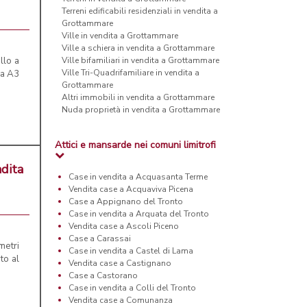
Terreni edificabili residenziali in vendita a
Grottammare
Ville in vendita a Grottammare
Ville a schiera in vendita a Grottammare
llo a
Ville bifamiliari in vendita a Grottammare
Ville Tri-Quadrifamiliare in vendita a
ca A3
Grottammare
Altri immobili in vendita a Grottammare
Nuda proprietà in vendita a Grottammare
Attici e mansarde nei comuni limitrofi
ndita
Case in vendita a Acquasanta Terme
Vendita case a Acquaviva Picena
Case a Appignano del Tronto
Case in vendita a Arquata del Tronto
Vendita case a Ascoli Piceno
Case a Carassai
metri
Case in vendita a Castel di Lama
to al
Vendita case a Castignano
Case a Castorano
Case in vendita a Colli del Tronto
Vendita case a Comunanza