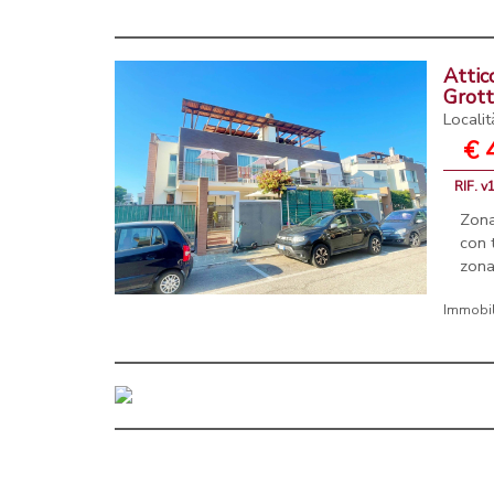
Attic
Grot
Locali
€ 
RIF. v
Zona
con 
zona
Immobili