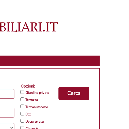
Opzioni:
Cerca
Giardino privato
Terrazzo
Termoautonomo
Box
Doppi servizi
Classe A