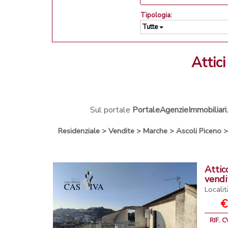
Tipologia:
Tutte
atti
Sul portale
PortaleAgenzieImmobiliari.
Residenziale
>
Vendite
>
Marche
>
Ascoli Piceno
Attic
vendi
Localit
€
RIF. 