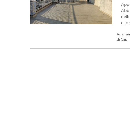
App
Abba
dell
di cir
Agenzia
di Capri