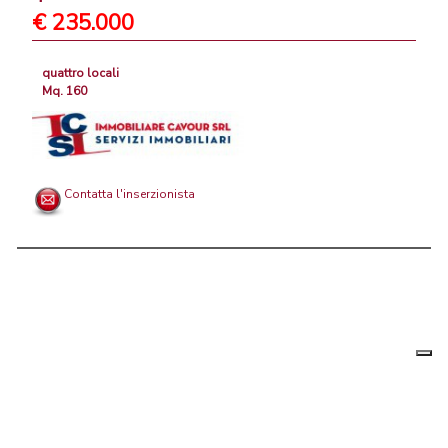
€ 235.000
quattro locali
Mq. 160
Contatta l'inserzionista
Le tue
Chi siamo
|
Privacy
|
Contattaci
|
Condizioni Generali
preferenz
relative
PortaleAgenzieImmobiliari.it, annunci immobiliari di case in vendita e
alla
privacy
in affitto - by AreaLab Srls a socio unico - P.Iva 12270650968 - Rea: