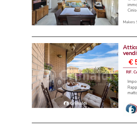
immo
Cinis
Makers 
Attic
vendi
€ 
RIF. C
Impo
Rapp
matto