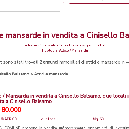
ci e mansarde in vendita a Cinisello 
La tua ricerca è stata effettuata con i seguenti criteri:
Tipologie:
Attico / Mansarda
t
sono stati trovati
2 annunci
immobiliari di attici e mansarde in
nisello Balsamo
>
Attici e mansarde
o / Mansarda in vendita a Cinisello Balsamo, due locali i
ta a Cinisello Balsamo
 80.000
NUDAPR.CB
due locali
Mq. 63
 COMUNE propone in vendita un'interessante opportunità di investi