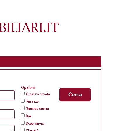
Opzioni:
Cerca
Giardino privato
Terrazzo
Termoautonomo
Box
Doppi servizi
Classe A