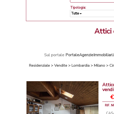
Tipologia:
Tutte
atti
Sul portale
PortaleAgenzieImmobiliari.i
Residenziale
>
Vendite
>
Lombardia
>
Milano
>
Ci
Attic
vendi
€
RIF. 
CASA