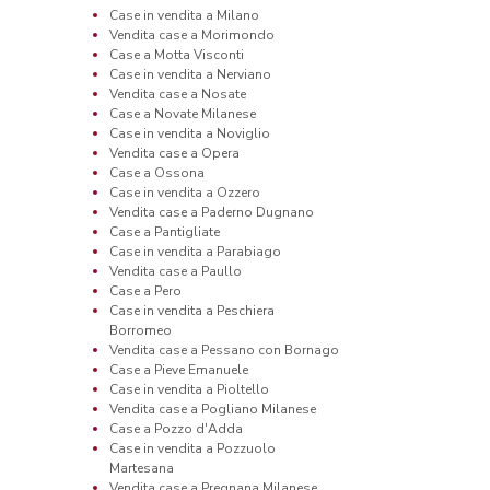
Case in vendita a Milano
Vendita case a Morimondo
Case a Motta Visconti
Case in vendita a Nerviano
Vendita case a Nosate
Case a Novate Milanese
Case in vendita a Noviglio
Vendita case a Opera
Case a Ossona
Case in vendita a Ozzero
Vendita case a Paderno Dugnano
Case a Pantigliate
Case in vendita a Parabiago
Vendita case a Paullo
Case a Pero
Case in vendita a Peschiera
Borromeo
Vendita case a Pessano con Bornago
Case a Pieve Emanuele
Case in vendita a Pioltello
Vendita case a Pogliano Milanese
Case a Pozzo d'Adda
Case in vendita a Pozzuolo
Martesana
Vendita case a Pregnana Milanese