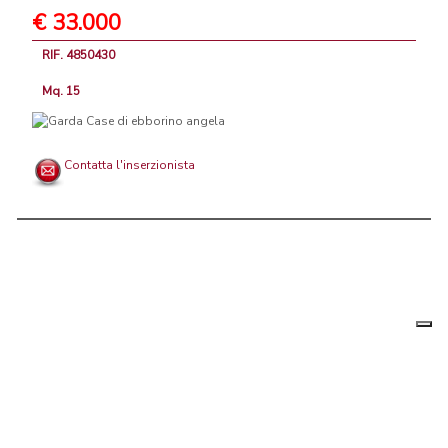
€ 33.000
RIF. 4850430
Mq. 15
Contatta l'inserzionista
Le tue
Chi siamo
|
Privacy
|
Contattaci
|
Condizioni Generali
preferenz
relative
PortaleAgenzieImmobiliari.it, annunci immobiliari di case in vendita e
alla
privacy
in affitto - by AreaLab Srls a socio unico - P.Iva 12270650968 - Rea:
MB-2650727