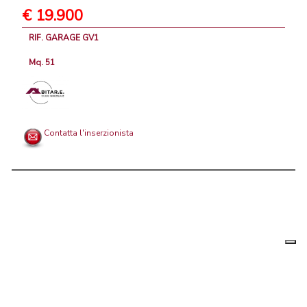
€ 19.900
RIF. GARAGE GV1
Mq. 51
Contatta l'inserzionista
Le tue
Chi siamo
|
Privacy
|
Contattaci
|
Condizioni Generali
preferenz
relative
PortaleAgenzieImmobiliari.it, annunci immobiliari di case in vendita e
alla
privacy
in affitto - by AreaLab Srls a socio unico - P.Iva 12270650968 - Rea: