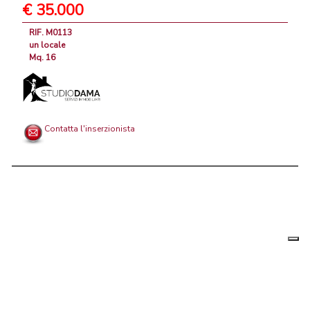
€ 35.000
RIF. M0113
un locale
Mq. 16
Contatta l'inserzionista
Le tue
Chi siamo
|
Privacy
|
Contattaci
|
Condizioni Generali
preferenz
relative
PortaleAgenzieImmobiliari.it, annunci immobiliari di case in vendita e
alla
privacy
in affitto - by AreaLab Srls a socio unico - P.Iva 12270650968 - Rea:
MB-2650727