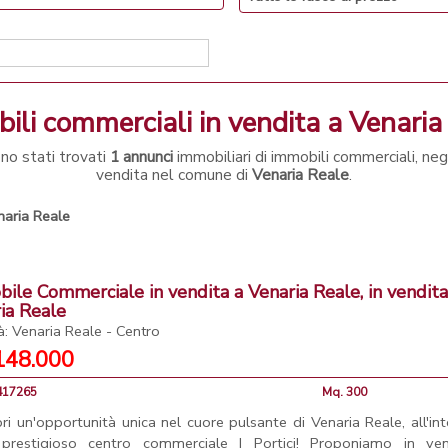
ili commerciali in vendita a Venaria
no stati trovati
1 annunci
immobiliari di immobili commerciali, negoz
vendita nel comune di
Venaria Reale
.
naria Reale
ile Commerciale in vendita a Venaria Reale, in vendita
ia Reale
à: Venaria Reale - Centro
148.000
4417265
Mq. 300
ri un'opportunità unica nel cuore pulsante di Venaria Reale, all'in
prestigioso centro commerciale I Portici! Proponiamo in ven