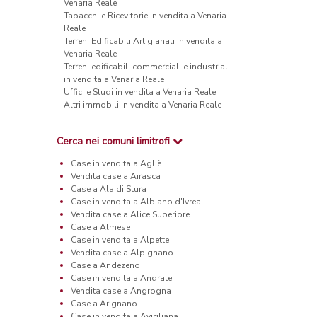
Venaria Reale
Tabacchi e Ricevitorie in vendita a Venaria
Reale
Terreni Edificabili Artigianali in vendita a
Venaria Reale
Terreni edificabili commerciali e industriali
in vendita a Venaria Reale
Uffici e Studi in vendita a Venaria Reale
Altri immobili in vendita a Venaria Reale
Cerca nei comuni limitrofi
Case in vendita a Agliè
Vendita case a Airasca
Case a Ala di Stura
Case in vendita a Albiano d'Ivrea
Vendita case a Alice Superiore
Case a Almese
Case in vendita a Alpette
Vendita case a Alpignano
Case a Andezeno
Case in vendita a Andrate
Vendita case a Angrogna
Case a Arignano
Case in vendita a Avigliana