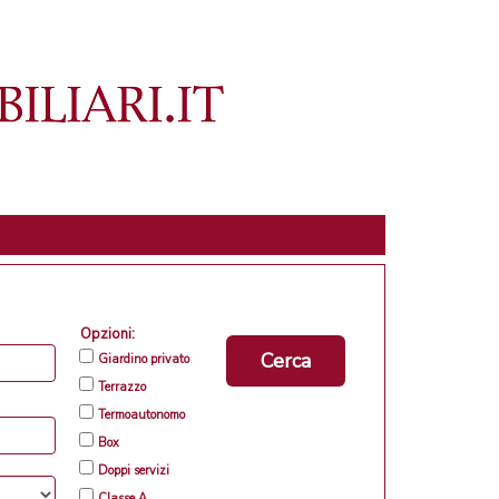
Opzioni:
Cerca
Giardino privato
Terrazzo
Termoautonomo
Box
Doppi servizi
Classe A