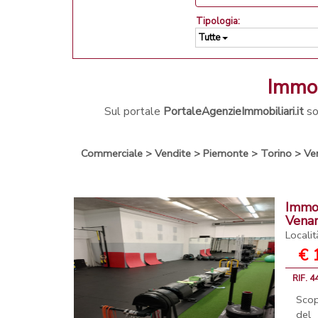
Tipologia:
Tutte
Immob
Sul portale
PortaleAgenzieImmobiliari.it
so
Commerciale
>
Vendite
>
Piemonte
>
Torino
>
Ve
Immob
Venar
Localit
€ 
RIF. 
Scop
del 