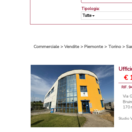
Tipologia:
Tutte
Commerciale
>
Vendite
>
Piemonte
>
Torino
>
Sa
Uffic
€ 
RIF. 9
Via G
Bruin
170 m
Studio V