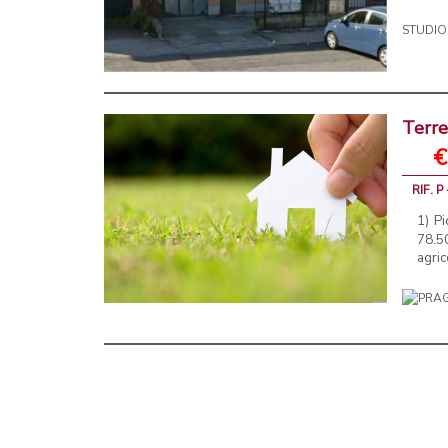
STUDIO
Terre
€
RIF. P 
1) P
78.5
agric