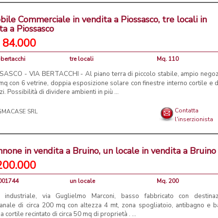
ile Commerciale in vendita a Piossasco, tre locali in
ta a Piossasco
 84.000
-bertacchi
tre locali
Mq. 110
SASCO - VIA BERTACCHI - Al piano terra di piccolo stabile, ampio negoz
q con 6 vetrine, doppia esposizione solare con finestre interno cortile e 
zi. Possibilità di dividere ambienti in più ...
Contatta
l'inserzionista
none in vendita a Bruino, un locale in vendita a Bruino
200.000
V001744
un locale
Mq. 200
 industriale, via Guglielmo Marconi, basso fabbricato con destina
gianale di circa 200 mq con altezza 4 mt, zona spogliatoio, antibagno e 
 a cortile recintato di circa 50 mq di proprietà . ...