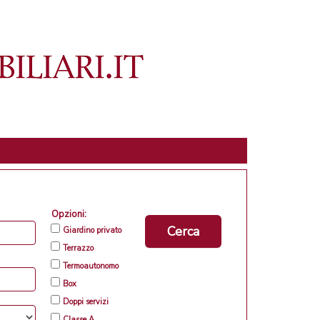
Opzioni:
Cerca
Giardino privato
Terrazzo
Termoautonomo
Box
Doppi servizi
Classe A