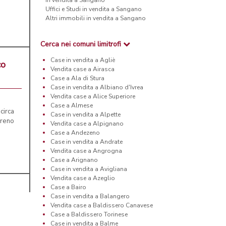
in vendita a Sangano
Uffici e Studi in vendita a Sangano
Altri immobili in vendita a Sangano
Cerca nei comuni limitrofi
Case in vendita a Agliè
co
Vendita case a Airasca
Case a Ala di Stura
Case in vendita a Albiano d'Ivrea
Vendita case a Alice Superiore
Case a Almese
circa
Case in vendita a Alpette
rreno
Vendita case a Alpignano
Case a Andezeno
Case in vendita a Andrate
Vendita case a Angrogna
Case a Arignano
Case in vendita a Avigliana
Vendita case a Azeglio
Case a Bairo
Case in vendita a Balangero
Vendita case a Baldissero Canavese
Case a Baldissero Torinese
Case in vendita a Balme