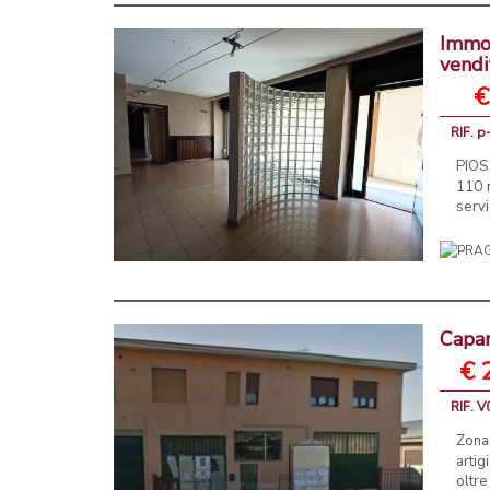
Immob
vendi
€
RIF. p
PIOS
110 m
servi
Capan
€ 
RIF. 
Zona
arti
oltre