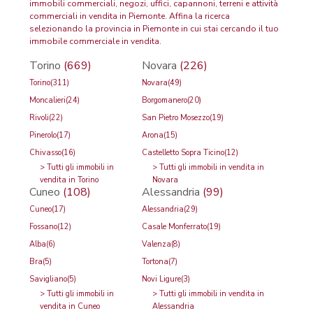
immobili commerciali, negozi, uffici, capannoni, terreni e attività
commerciali in vendita in Piemonte. Affina la ricerca
selezionando la provincia in Piemonte in cui stai cercando il tuo
immobile commerciale in vendita.
Torino
(669)
Novara
(226)
Torino
(311)
Novara
(49)
Moncalieri
(24)
Borgomanero
(20)
Rivoli
(22)
San Pietro Mosezzo
(19)
Pinerolo
(17)
Arona
(15)
Chivasso
(16)
Castelletto Sopra Ticino
(12)
>
Tutti gli immobili in
>
Tutti gli immobili in vendita in
vendita in Torino
Novara
Cuneo
(108)
Alessandria
(99)
Cuneo
(17)
Alessandria
(29)
Fossano
(12)
Casale Monferrato
(19)
Alba
(6)
Valenza
(8)
Bra
(5)
Tortona
(7)
Savigliano
(5)
Novi Ligure
(3)
>
Tutti gli immobili in
>
Tutti gli immobili in vendita in
vendita in Cuneo
Alessandria