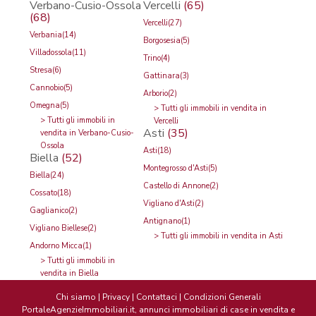
Verbano-Cusio-Ossola
Vercelli
(65)
(68)
Vercelli
(27)
Verbania
(14)
Borgosesia
(5)
Villadossola
(11)
Trino
(4)
Stresa
(6)
Gattinara
(3)
Cannobio
(5)
Arborio
(2)
Omegna
(5)
>
Tutti gli immobili in vendita in
>
Tutti gli immobili in
Vercelli
Asti
(35)
vendita in Verbano-Cusio-
Ossola
Asti
(18)
Biella
(52)
Montegrosso d'Asti
(5)
Biella
(24)
Castello di Annone
(2)
Cossato
(18)
Vigliano d'Asti
(2)
Gaglianico
(2)
Antignano
(1)
Vigliano Biellese
(2)
>
Tutti gli immobili in vendita in Asti
Andorno Micca
(1)
>
Tutti gli immobili in
vendita in Biella
Chi siamo
|
Privacy
|
Contattaci
|
Condizioni Generali
PortaleAgenzieImmobiliari.it, annunci immobiliari di case in vendita e