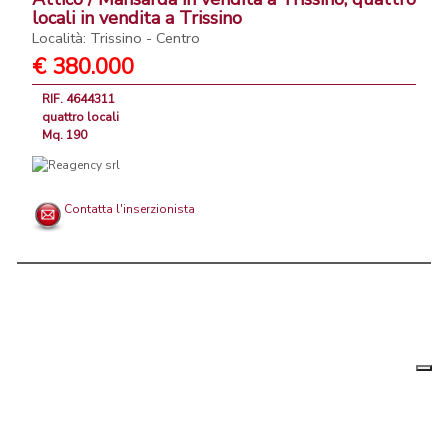
locali in vendita a Trissino
Località: Trissino - Centro
€ 380.000
RIF. 4644311
quattro locali
Mq. 190
Contatta l'inserzionista
Le tue
Chi siamo
|
Privacy
|
Contattaci
|
Condizioni Generali
preferenz
relative
PortaleAgenzieImmobiliari.it, annunci immobiliari di case in vendita e
alla
privacy
in affitto - by AreaLab Srls a socio unico - P.Iva 12270650968 - Rea: