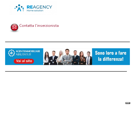
Contatta l'inserzionista
Le tue
Chi siamo
|
Privacy
|
Contattaci
|
Condizioni Generali
preferenz
relative
PortaleAgenzieImmobiliari.it, annunci immobiliari di case in vendita e
alla
privacy
in affitto - by AreaLab Srls a socio unico - P.Iva 12270650968 - Rea:
MB-2650727