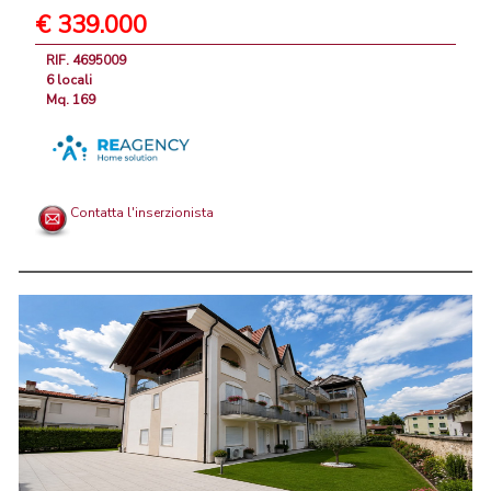
€ 339.000
RIF. 4695009
6 locali
Mq. 169
Contatta l'inserzionista