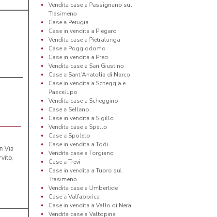
Vendita case a Passignano sul
Trasimeno
Case a Perugia
Case in vendita a Piegaro
Vendita case a Pietralunga
Case a Poggiodomo
Case in vendita a Preci
Vendita case a San Giustino
Case a Sant'Anatolia di Narco
Case in vendita a Scheggia e
Pascelupo
Vendita case a Scheggino
Case a Sellano
Case in vendita a Sigillo
Vendita case a Spello
Case a Spoleto
Case in vendita a Todi
 Via
Vendita case a Torgiano
vito,
Case a Trevi
Case in vendita a Tuoro sul
Trasimeno
Vendita case a Umbertide
Case a Valfabbrica
Case in vendita a Vallo di Nera
Vendita case a Valtopina