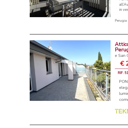
all’A
in ve
Perugia
Attic
Peru
e San 
€ 
RIF. 
PON
eleg
lumi
comm