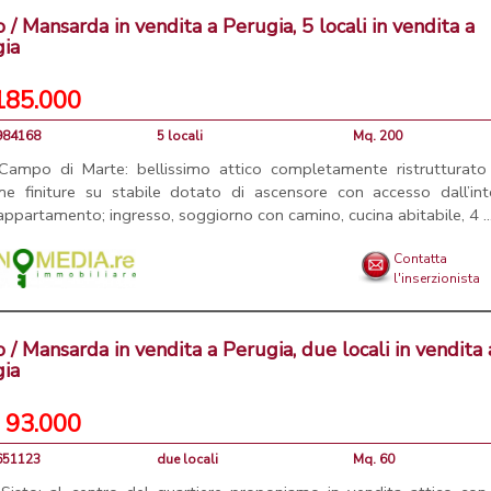
o / Mansarda in vendita a Perugia, 5 locali in vendita a
gia
185.000
4984168
5 locali
Mq. 200
Campo di Marte: bellissimo attico completamente ristrutturato
me finiture su stabile dotato di ascensore con accesso dall’int
’appartamento; ingresso, soggiorno con camino, cucina abitabile, 4 ..
Contatta
l'inserzionista
o / Mansarda in vendita a Perugia, due locali in vendita 
gia
 93.000
4651123
due locali
Mq. 60