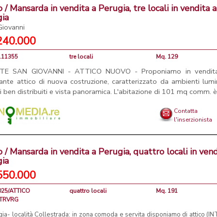
o / Mansarda in vendita a Perugia, tre locali in vendita a
gia
Giovanni
240.000
5111355
tre locali
Mq. 129
TE SAN GIOVANNI - ATTICO NUOVO - Proponiamo in vendit
ante attico di nuova costruzione, caratterizzato da ambienti lumi
i ben distribuiti e vista panoramica. L'abitazione di 101 mq comm. è 
Contatta
l'inserzionista
o / Mansarda in vendita a Perugia, quattro locali in vend
gia
550.000
2025/ATTICO
quattro locali
Mq. 191
STRVRG
ia- località Collestrada: in zona comoda e servita disponiamo di attico (IN