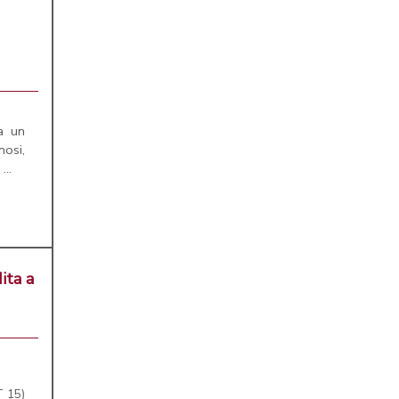
a un
nosi,
...
ita a
T 15)