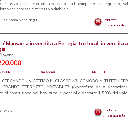
o al terzo piano, con affaccio su tre lati, composto da: ingresso, sal
orno con accesso al terrazzo abitabile e ...
 Fraz. Santa Maria degli
Contatta
l'inserzionista
o / Mansarda in vendita a Perugia, tre locali in vendita a
gia
Giovanni
220.000
3535087
tre locali
Mq. 113
I CERCANDO UN ATTICO IN CLASSE A3, COMODO A TUTTI I SERV
 GRANDE TERRAZZO ABITABILE? (Approfitta della detrazione
re di costruzione del box auto, è possibile detrarre il 50% del valo
.
Contatta
l'inserzionista