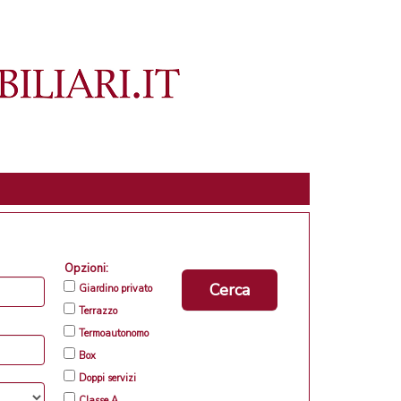
Opzioni:
Cerca
Giardino privato
Terrazzo
Termoautonomo
Box
Doppi servizi
Classe A