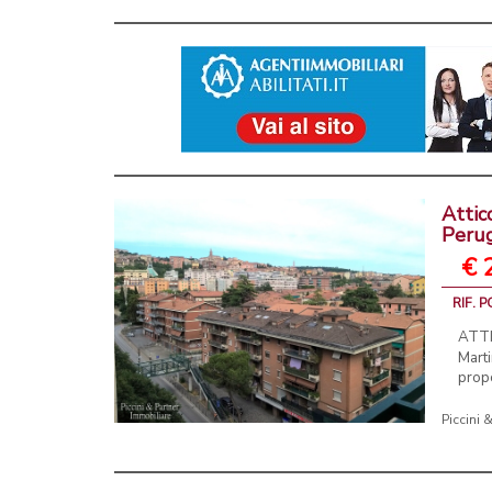
Attic
Peru
€ 
RIF. 
ATTI
Marti
propo
Piccini 