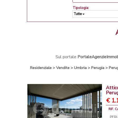
Tipologia:
Tutte
Sul portale
PortaleAgenzieImmobil
Residenziale
>
Vendite
>
Umbria
>
Perugia
>
Peru
Attic
Peru
€ 1.
RIF. C
PERU