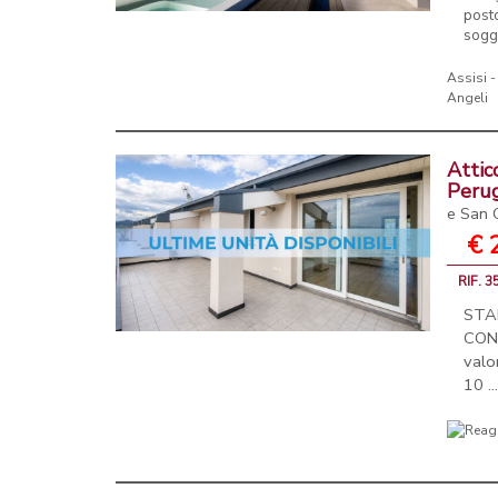
post
soggi
Assisi -
Angeli
Attic
Peru
e San 
€ 
RIF. 
STA
CON
valo
10 ..