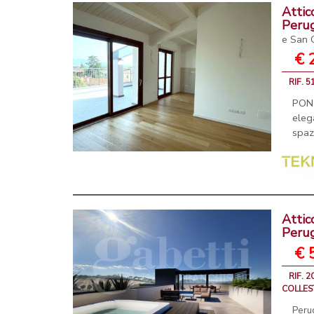
Attic
Peru
e San 
€ 
RIF. 
PON
eleg
spaz
Attic
Peru
€ 
RIF. 
COLLE
Perug