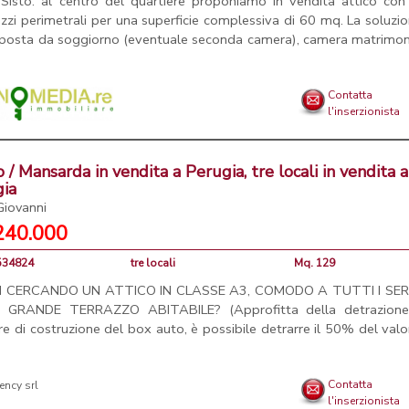
Sisto: al centro del quartiere proponiamo in vendita attico con
azzi perimetrali per una superficie complessiva di 60 mq. La soluzi
osta da soggiorno (eventuale seconda camera), camera matrimoni
Contatta
l'inserzionista
o / Mansarda in vendita a Perugia, tre locali in vendita a
gia
Giovanni
240.000
3534824
tre locali
Mq. 129
I CERCANDO UN ATTICO IN CLASSE A3, COMODO A TUTTI I SERV
 GRANDE TERRAZZO ABITABILE? (Approfitta della detrazione
re di costruzione del box auto, è possibile detrarre il 50% del valo
.
Contatta
l'inserzionista