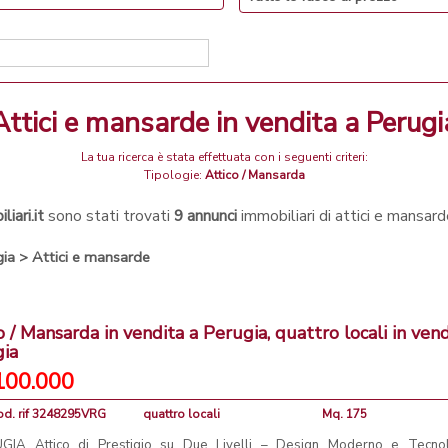
attici e mansarde in vendita a Perugi
La tua ricerca è stata effettuata con i seguenti criteri:
Tipologie:
Attico / Mansarda
iari.it
sono stati trovati
9 annunci
immobiliari di attici e mansar
gia
>
Attici e mansarde
o / Mansarda in vendita a Perugia, quattro locali in vend
gia
100.000
od. rif 3248295VRG
quattro locali
Mq. 175
GIA Attico di Prestigio su Due Livelli – Design Moderno e Tecnol