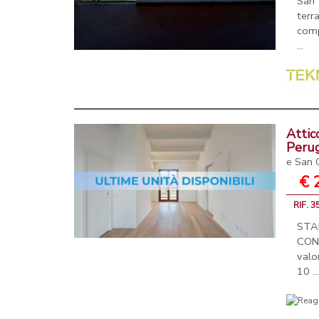
San 
terr
comp
...
Attic
Peru
e San 
€ 
RIF. 
STA
CON
valo
10 ..