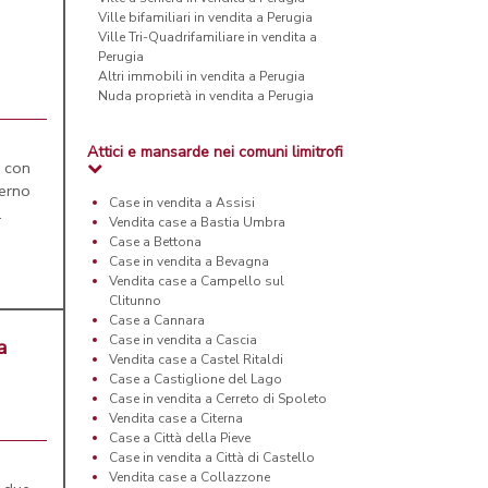
Ville bifamiliari in vendita a Perugia
Ville Tri-Quadrifamiliare in vendita a
Perugia
Altri immobili in vendita a Perugia
Nuda proprietà in vendita a Perugia
Attici e mansarde nei comuni limitrofi
 con
erno
Case in vendita a Assisi
.
Vendita case a Bastia Umbra
Case a Bettona
Case in vendita a Bevagna
Vendita case a Campello sul
Clitunno
Case a Cannara
Case in vendita a Cascia
a
Vendita case a Castel Ritaldi
Case a Castiglione del Lago
Case in vendita a Cerreto di Spoleto
Vendita case a Citerna
Case a Città della Pieve
Case in vendita a Città di Castello
Vendita case a Collazzone