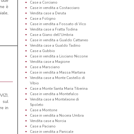
 due
Case a Corciano
one è
Case in vendita a Costacciaro
ale,
Vendita case a Deruta
Case a Foligno
Case in vendita a Fossato di Vico
Vendita case a Fratta Todina
Case a Giano dell'Umbria
Case in vendita a Gualdo Cattaneo
Vendita case a Gualdo Tadino
Case a Gubbio
Case in vendita a Lisciano Niccone
Vendita case a Magione
Case a Marsciano
Case in vendita a Massa Martana
Vendita case a Monte Castello di
Vibio
Case a Monte Santa Maria Tiberina
Case in vendita a Montefalco
IZI,
Vendita case a Monteleone di
 sul
Spoleto
re in
Case a Montone
Case in vendita a Nocera Umbra
Vendita case a Norcia
Case a Paciano
Case in vendita a Panicale