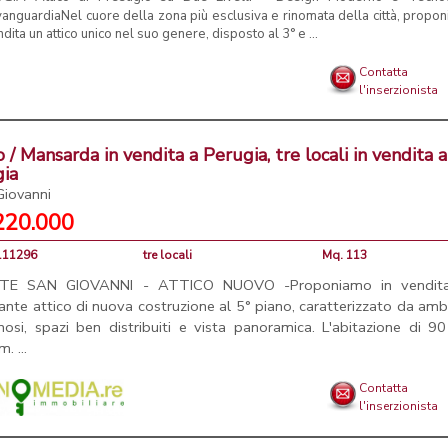
vanguardiaNel cuore della zona più esclusiva e rinomata della città, propo
ndita un attico unico nel suo genere, disposto al 3° e ...
Contatta
l'inserzionista
o / Mansarda in vendita a Perugia, tre locali in vendita a
gia
Giovanni
220.000
5111296
tre locali
Mq. 113
TE SAN GIOVANNI - ATTICO NUOVO -Proponiamo in vendit
ante attico di nuova costruzione al 5° piano, caratterizzato da amb
nosi, spazi ben distribuiti e vista panoramica. L'abitazione di 
. ...
Contatta
l'inserzionista