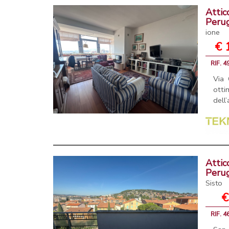
Attic
Peru
ione
€ 
RIF. 
Via 
otti
dell
Attic
Peru
Sisto
€
RIF. 