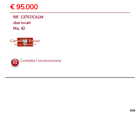
€ 95.000
RIF. 13757/CA1M
due locali
Mq. 42
Contatta l'inserzionista
Le tue
Chi siamo
|
Privacy
|
Contattaci
|
Condizioni Generali
preferenz
relative
PortaleAgenzieImmobiliari.it, annunci immobiliari di case in vendita e
alla
privacy
in affitto - by AreaLab Srls a socio unico - P.Iva 12270650968 - Rea: