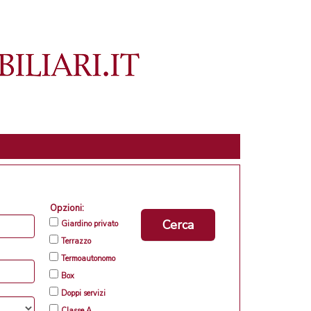
Opzioni:
Cerca
Giardino privato
Terrazzo
Termoautonomo
Box
Doppi servizi
Classe A