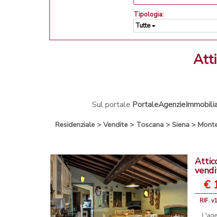
Tipologia:
Tutte
at
Sul portale
PortaleAgenzieImmobiliar
Residenziale
>
Vendite
>
Toscana
>
Siena
>
Monte
Attic
vendi
€ 
RIF. v
L'ag