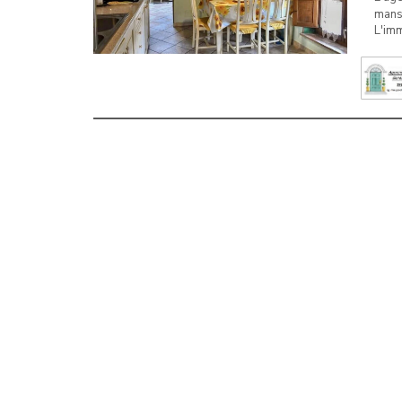
mansa
L'imm