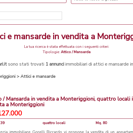
tici e mansarde in vendita a Monterig
La tua ricerca è stata effettuata con i seguenti criteri:
Tipologie:
Attico / Mansarda
i.it
sono stati trovati
1 annunci
immobiliari di attici e mansarde 
riggioni
>
Attici e mansarde
o / Mansarda in vendita a Monteriggioni, quattro locali 
ta a Monteriggioni
127.000
139
quattro locali
Mq. 80
enzia immobiliare Gorelli Riccardo vi propone la vendita di un apparta