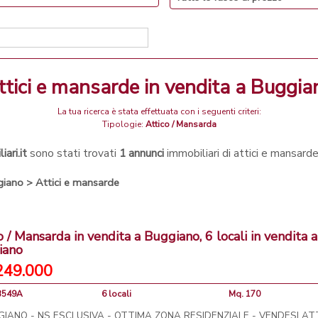
attici e mansarde in vendita a Buggia
La tua ricerca è stata effettuata con i seguenti criteri:
Tipologie:
Attico / Mansarda
ari.it
sono stati trovati
1 annunci
immobiliari di attici e mansard
giano
>
Attici e mansarde
o / Mansarda in vendita a Buggiano, 6 locali in vendita a
iano
249.000
13549A
6 locali
Mq. 170
IANO - NS ESCLUSIVA - OTTIMA ZONA RESIDENZIALE - VENDESI AT