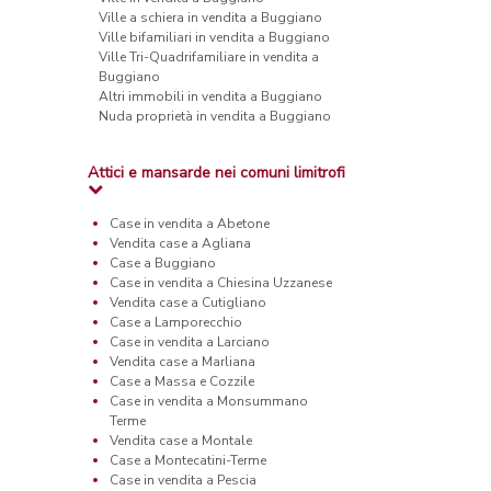
Ville a schiera in vendita a Buggiano
Ville bifamiliari in vendita a Buggiano
Ville Tri-Quadrifamiliare in vendita a
Buggiano
Altri immobili in vendita a Buggiano
Nuda proprietà in vendita a Buggiano
Attici e mansarde nei comuni limitrofi
Case in vendita a Abetone
Vendita case a Agliana
Case a Buggiano
Case in vendita a Chiesina Uzzanese
Vendita case a Cutigliano
Case a Lamporecchio
Case in vendita a Larciano
Vendita case a Marliana
Case a Massa e Cozzile
Case in vendita a Monsummano
Terme
Vendita case a Montale
Case a Montecatini-Terme
Case in vendita a Pescia