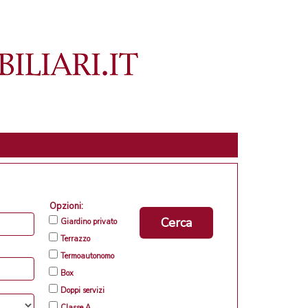
Opzioni:
Cerca
Giardino privato
Terrazzo
Termoautonomo
Box
Doppi servizi
Classe A