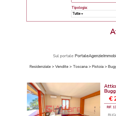
Tipologia:
Tutte
Sul portale
PortaleAgenzieImmobili
Residenziale
>
Vendite
>
Toscana
>
Pistoia
>
Bug
Attic
Bugg
€ 
RIF. 
BUGG