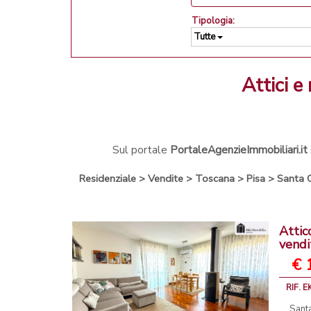
Tipologia:
Tutte
attici
Sul portale
PortaleAgenzieImmobiliari.it
Residenziale
>
Vendite
>
Toscana
>
Pisa
>
Santa C
Attic
vendi
€ 
RIF. 
Santa