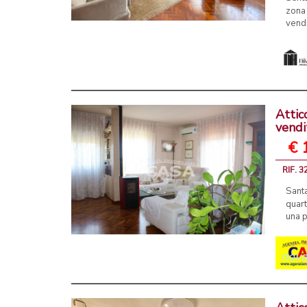
zona 
vendi
Attic
vendi
€ 
RIF. 3
Santa
quart
una p