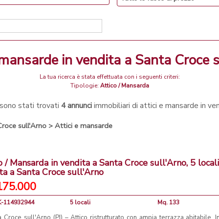
 e mansarde in vendita a Santa Croce 
La tua ricerca è stata effettuata con i seguenti criteri:
Tipologie:
Attico / Mansarda
sono stati trovati
4 annunci
immobiliari di attici e mansarde in v
roce sull'Arno
>
Attici e mansarde
o / Mansarda in vendita a Santa Croce sull'Arno, 5 locali
ta a Santa Croce sull'Arno
175.000
EK-114932944
5 locali
Mq. 133
 Croce sull'Arno (PI) – Attico ristrutturato con ampia terrazza abitabile. I