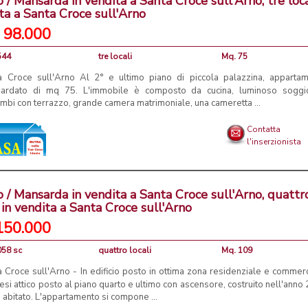
o / Mansarda in vendita a Santa Croce sull'Arno, tre loca
ta a Santa Croce sull'Arno
 98.000
544
tre locali
Mq. 75
a Croce sull'Arno Al 2° e ultimo piano di piccola palazzina, apparta
ardato di mq 75. L'immobile è composto da cucina, luminoso soggi
mbi con terrazzo, grande camera matrimoniale, una cameretta ...
Contatta
l'inserzionista
o / Mansarda in vendita a Santa Croce sull'Arno, quattr
i in vendita a Santa Croce sull'Arno
150.000
058 sc
quattro locali
Mq. 109
 Croce sull'Arno - In edificio posto in ottima zona residenziale e commerc
si attico posto al piano quarto e ultimo con ascensore, costruito nell'anno
 abitato. L'appartamento si compone ...