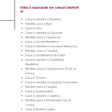
Attici e mansarde nei comuni limitrofi
Case in vendita a Bientina
Vendita case a Buti
Case a Calci
Case in vendita a Calcinaia
Vendita case a Capannoli
Case a Casale Marittimo
Case in vendita a Casciana Terme Lari
Vendita case a Cascina
Case a Castelfranco di Sotto
Case in vendita a Castellina
Marittima
Vendita case a Castelnuovo di Val di
Cecina
Case a Chianni
Case in vendita a Crespina Lorenzana
Vendita case a Fauglia
Case a Guardistallo
Case in vendita a Lajatico
Vendita case a Montecatini Val di
Cecina
Case a Montescudaio