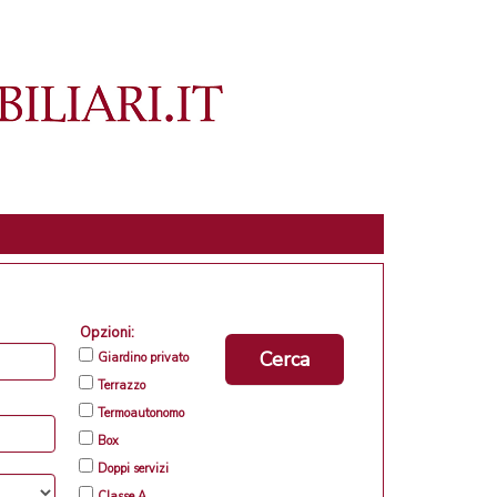
Opzioni:
Cerca
Giardino privato
Terrazzo
Termoautonomo
Box
Doppi servizi
Classe A