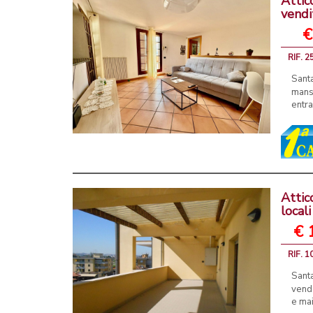
Attic
vendi
€
RIF. 2
Sant
mans
entra
Attic
local
€ 
RIF. 1
Santa
vende
e mai