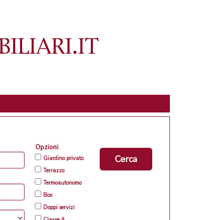
Opzioni:
Cerca
Giardino privato
Terrazzo
Termoautonomo
Box
Doppi servizi
Classe A