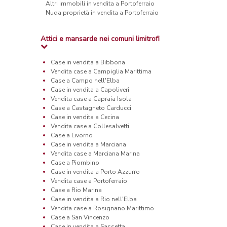
Altri immobili in vendita a Portoferraio
Nuda proprietà in vendita a Portoferraio
Attici e mansarde nei comuni limitrofi
Case in vendita a Bibbona
Vendita case a Campiglia Marittima
Case a Campo nell'Elba
Case in vendita a Capoliveri
Vendita case a Capraia Isola
Case a Castagneto Carducci
Case in vendita a Cecina
Vendita case a Collesalvetti
Case a Livorno
Case in vendita a Marciana
Vendita case a Marciana Marina
Case a Piombino
Case in vendita a Porto Azzurro
Vendita case a Portoferraio
Case a Rio Marina
Case in vendita a Rio nell'Elba
Vendita case a Rosignano Marittimo
Case a San Vincenzo
Case in vendita a Sassetta