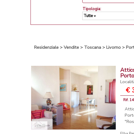
Tipologia:
Tutte
Residenziale
>
Vendite
>
Toscana
>
Livorno
>
Port
Attic
Porto
Locali
€ 
Rif. 1
Atti
Port
"Ros
Elba Pa