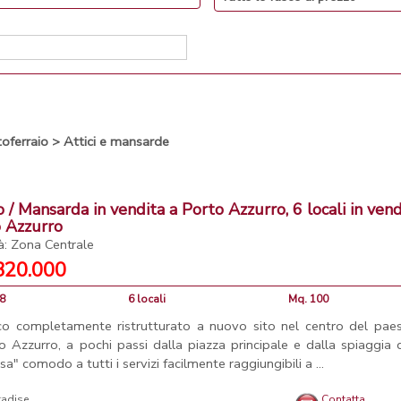
oferraio
>
Attici e mansarde
o / Mansarda in vendita a Porto Azzurro, 6 locali in vend
 Azzurro
tà: Zona Centrale
320.000
48
6 locali
Mq. 100
co completamente ristrutturato a nuovo sito nel centro del paes
o Azzurro, a pochi passi dalla piazza principale e dalla spiaggia 
sa" comodo a tutti i servizi facilmente raggiungibili a ...
radise
Contatta