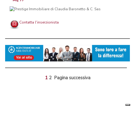
Mq. 77
Contatta l'inserzionista
1
2
Pagina successiva
Le tue
Chi siamo
|
Privacy
|
Contattaci
|
Condizioni Generali
preferenz
relative
PortaleAgenzieImmobiliari.it, annunci immobiliari di case in vendita e
alla
privacy
in affitto - by AreaLab Srls a socio unico - P.Iva 12270650968 - Rea:
MB-2650727