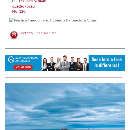
RIF. ESCLPREST864B
quattro locali
Mq. 120
Contatta l'inserzionista