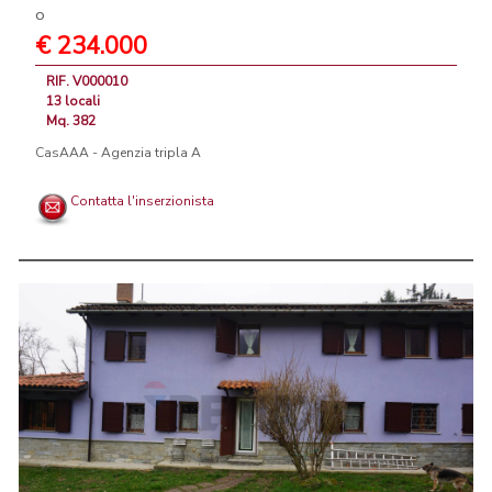
o
€ 234.000
RIF. V000010
13 locali
Mq. 382
CasAAA - Agenzia tripla A
Contatta l'inserzionista