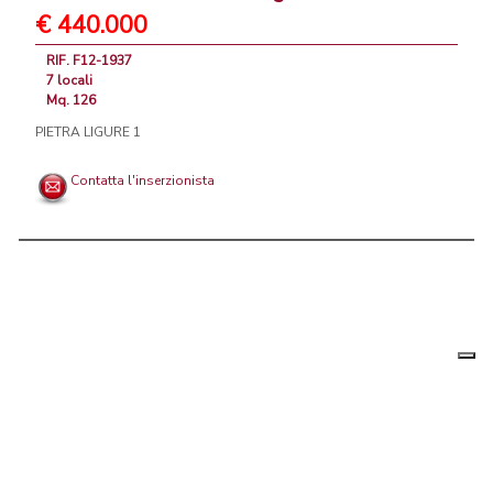
€ 440.000
RIF. F12-1937
7 locali
Mq. 126
PIETRA LIGURE 1
Contatta l'inserzionista
Le tue
Chi siamo
|
Privacy
|
Contattaci
|
Condizioni Generali
preferenz
relative
PortaleAgenzieImmobiliari.it, annunci immobiliari di case in vendita e
alla
privacy
in affitto - by AreaLab Srls a socio unico - P.Iva 12270650968 - Rea:
MB-2650727