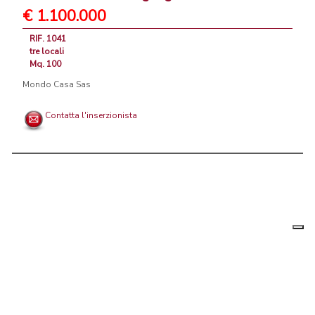
€ 1.100.000
RIF. 1041
tre locali
Mq. 100
Mondo Casa Sas
Contatta l'inserzionista
Le tue
Chi siamo
|
Privacy
|
Contattaci
|
Condizioni Generali
preferenz
relative
PortaleAgenzieImmobiliari.it, annunci immobiliari di case in vendita e
alla
privacy
in affitto - by AreaLab Srls a socio unico - P.Iva 12270650968 - Rea:
MB-2650727