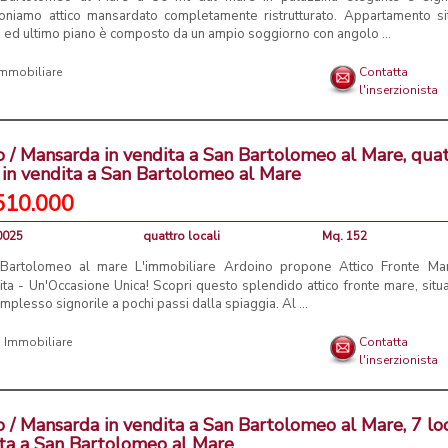
oniamo attico mansardato completamente ristrutturato. Appartamento si
 ed ultimo piano è composto da un ampio soggiorno con angolo ...
Immobiliare
Contatta
l'inserzionista
o / Mansarda in vendita a San Bartolomeo al Mare, qua
i in vendita a San Bartolomeo al Mare
510.000
0025
quattro locali
Mq. 152
Bartolomeo al mare L'immobiliare Ardoino propone Attico Fronte Ma
ta - Un'Occasione Unica! Scopri questo splendido attico fronte mare, situa
mplesso signorile a pochi passi dalla spiaggia. Al ...
 Immobiliare
Contatta
l'inserzionista
o / Mansarda in vendita a San Bartolomeo al Mare, 7 loc
ta a San Bartolomeo al Mare