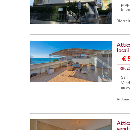
prop
terzo
Riviera 
Attic
local
€ 
RIF. 2
San 
Vendi
un co
Ardoino
Attic
vendi