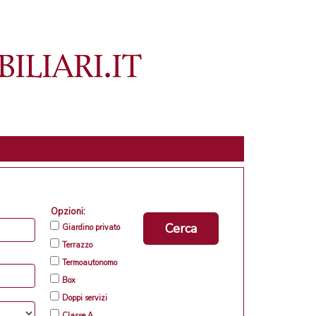
Opzioni:
Cerca
Giardino privato
Terrazzo
Termoautonomo
Box
Doppi servizi
Classe A