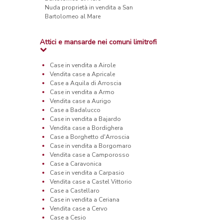
Nuda proprietà in vendita a San
Bartolomeo al Mare
Attici e mansarde nei comuni limitrofi
Case in vendita a Airole
Vendita case a Apricale
Case a Aquila di Arroscia
Case in vendita a Armo
Vendita case a Aurigo
Case a Badalucco
Case in vendita a Bajardo
Vendita case a Bordighera
Case a Borghetto d'Arroscia
Case in vendita a Borgomaro
Vendita case a Camporosso
Case a Caravonica
Case in vendita a Carpasio
Vendita case a Castel Vittorio
Case a Castellaro
Case in vendita a Ceriana
Vendita case a Cervo
Case a Cesio