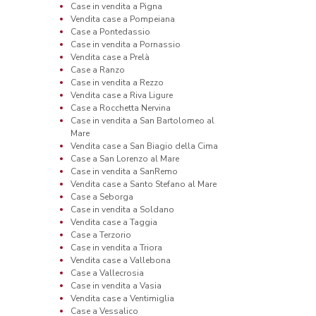
Case in vendita a Pigna
Vendita case a Pompeiana
Case a Pontedassio
Case in vendita a Pornassio
Vendita case a Prelà
Case a Ranzo
Case in vendita a Rezzo
Vendita case a Riva Ligure
Case a Rocchetta Nervina
Case in vendita a San Bartolomeo al
Mare
Vendita case a San Biagio della Cima
Case a San Lorenzo al Mare
Case in vendita a SanRemo
Vendita case a Santo Stefano al Mare
Case a Seborga
Case in vendita a Soldano
Vendita case a Taggia
Case a Terzorio
Case in vendita a Triora
Vendita case a Vallebona
Case a Vallecrosia
Case in vendita a Vasia
Vendita case a Ventimiglia
Case a Vessalico