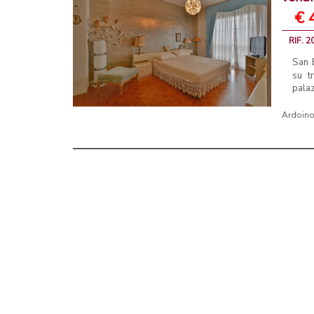
€ 
RIF. 2
San 
su t
palaz
Ardoino