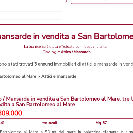
e mansarde in vendita a San Bartolom
La tua ricerca è stata effettuata con i seguenti criteri:
Tipologie:
Attico / Mansarda
no stati trovati
3 annunci
immobiliari di attici e mansarde in ven
artolomeo al Mare
>
Attici e mansarde
o / Mansarda in vendita a San Bartolomeo al Mare, tre l
ndita a San Bartolomeo al Mare
309.000
341
tre locali
Mq. 57
Bartolomeo al Mare a 50 mt dal mare in palazzina elegante e sign