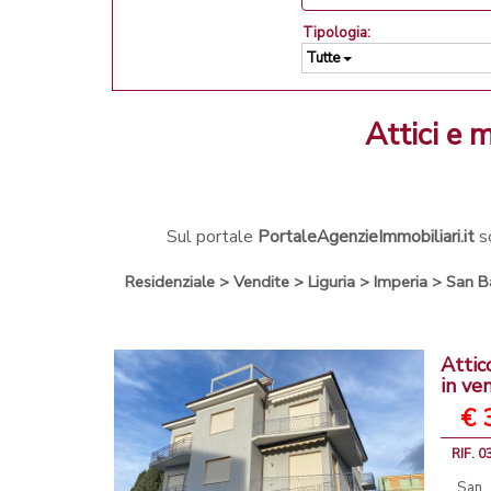
Tipologia:
Tutte
attici 
Sul portale
PortaleAgenzieImmobiliari.it
so
Residenziale
>
Vendite
>
Liguria
>
Imperia
>
San B
Attic
in ve
€ 
RIF. 0
San 