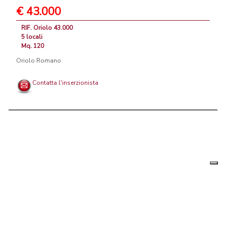
€ 43.000
RIF. Oriolo 43.000
5 locali
Mq. 120
Oriolo Romano
Contatta l'inserzionista
Le tue
Chi siamo
|
Privacy
|
Contattaci
|
Condizioni Generali
preferenz
relative
PortaleAgenzieImmobiliari.it, annunci immobiliari di case in vendita e
alla
privacy
in affitto - by AreaLab Srls a socio unico - P.Iva 12270650968 - Rea:
MB-2650727