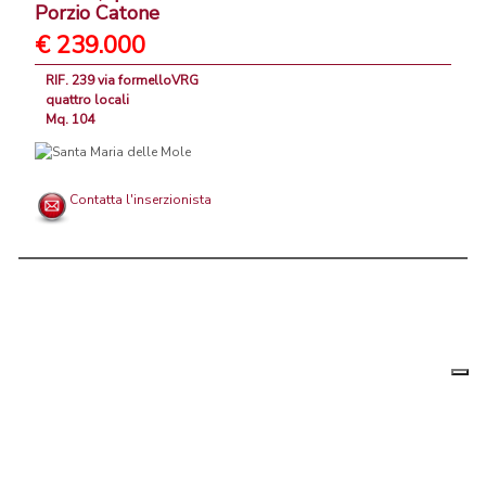
Porzio Catone
€ 239.000
RIF. 239 via formelloVRG
quattro locali
Mq. 104
Contatta l'inserzionista
Le tue
Chi siamo
|
Privacy
|
Contattaci
|
Condizioni Generali
preferenz
relative
PortaleAgenzieImmobiliari.it, annunci immobiliari di case in vendita e
alla
privacy
in affitto - by AreaLab Srls a socio unico - P.Iva 12270650968 - Rea:
MB-2650727