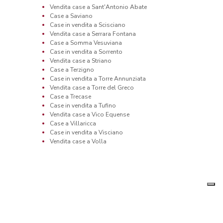
Vendita case a Sant'Antonio Abate
Case a Saviano
Case in vendita a Scisciano
Vendita case a Serrara Fontana
Case a Somma Vesuviana
Case in vendita a Sorrento
Vendita case a Striano
Case a Terzigno
Case in vendita a Torre Annunziata
Vendita case a Torre del Greco
Case a Trecase
Case in vendita a Tufino
Vendita case a Vico Equense
Case a Villaricca
Case in vendita a Visciano
Vendita case a Volla
Informativa
p
sulla
 P.Iva 12270650968 - Rea: MB-2650727
raccolta