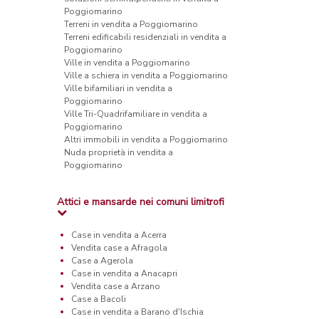
Poggiomarino
Terreni in vendita a Poggiomarino
Terreni edificabili residenziali in vendita a
Poggiomarino
Ville in vendita a Poggiomarino
Ville a schiera in vendita a Poggiomarino
Ville bifamiliari in vendita a
Poggiomarino
Ville Tri-Quadrifamiliare in vendita a
Poggiomarino
Altri immobili in vendita a Poggiomarino
Nuda proprietà in vendita a
Poggiomarino
Attici e mansarde nei comuni limitrofi
Case in vendita a Acerra
Vendita case a Afragola
Case a Agerola
Case in vendita a Anacapri
Vendita case a Arzano
Case a Bacoli
Case in vendita a Barano d'Ischia