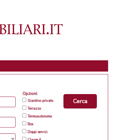
Opzioni:
Cerca
Giardino privato
Terrazzo
Termoautonomo
Box
Doppi servizi
Classe A