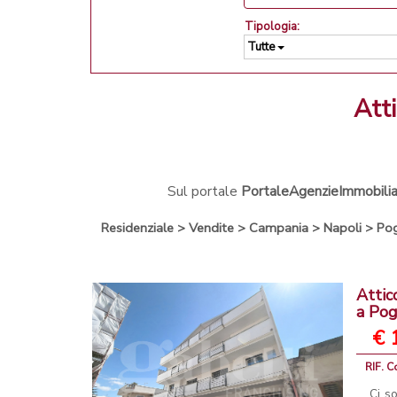
Tipologia:
Tutte
at
Sul portale
PortaleAgenzieImmobiliar
Residenziale
>
Vendite
>
Campania
>
Napoli
>
Po
Attic
a Po
€ 
RIF. C
Ci s