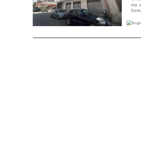
ma d
forma