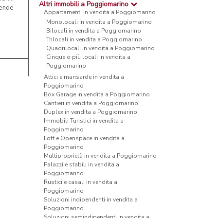
Altri immobili a Poggiomarino
rende
Appartamenti in vendita a Poggiomarino
Monolocali in vendita a Poggiomarino
Bilocali in vendita a Poggiomarino
Trilocali in vendita a Poggiomarino
Quadrilocali in vendita a Poggiomarino
Cinque o più locali in vendita a
Poggiomarino
Attici e mansarde in vendita a
Poggiomarino
Box Garage in vendita a Poggiomarino
Cantieri in vendita a Poggiomarino
Duplex in vendita a Poggiomarino
Immobili Turistici in vendita a
Poggiomarino
Loft e Openspace in vendita a
Poggiomarino
Multiproprietà in vendita a Poggiomarino
Palazzi e stabili in vendita a
Poggiomarino
Rustici e casali in vendita a
Poggiomarino
Soluzioni indipendenti in vendita a
Poggiomarino
Soluzioni semindipendenti in vendita a