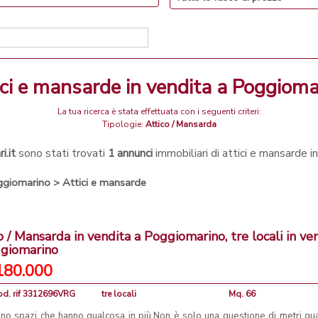
tici e mansarde in vendita a Poggiom
La tua ricerca è stata effettuata con i seguenti criteri:
Tipologie:
Attico / Mansarda
i.it
sono stati trovati
1 annunci
immobiliari di attici e mansarde 
ggiomarino
>
Attici e mansarde
o / Mansarda in vendita a Poggiomarino, tre locali in ve
ggiomarino
180.000
od. rif 3312696VRG
tre locali
Mq. 66
ono spazi che hanno qualcosa in più.Non è solo una questione di metri qu