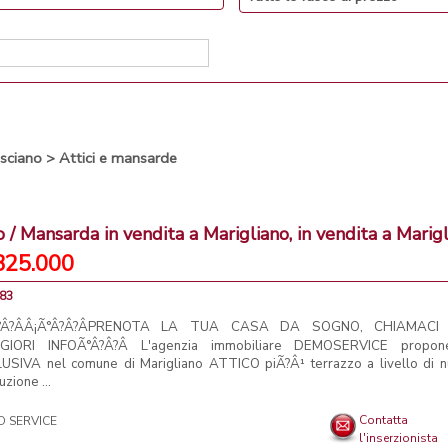
sciano
>
Attici e mansarde
o / Mansarda in vendita a Marigliano, in vendita a Marig
325.000
 83
°Â?ÂÂ¡Ã°Â?Â?ÂPRENOTA LA TUA CASA DA SOGNO, CHIAMACI
GIORI INFOÃ°Â?Â?Â L'agenzia immobiliare DEMOSERVICE propon
USIVA nel comune di Marigliano ATTICO piÃ?Â¹ terrazzo a livello di 
uzione ...
Contatta
l'inserzionista