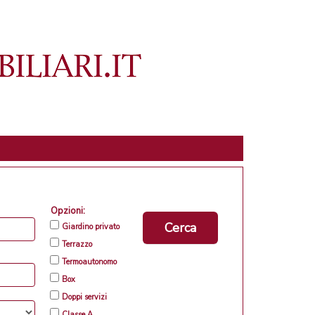
Opzioni:
Cerca
Giardino privato
Terrazzo
Termoautonomo
Box
Doppi servizi
Classe A