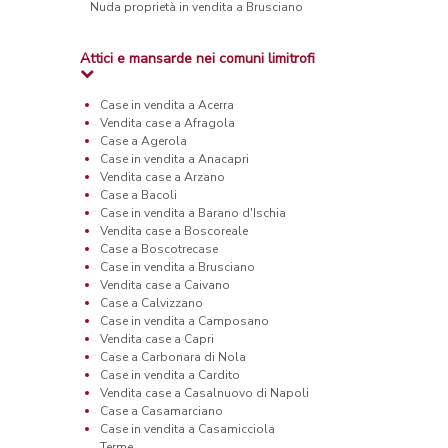
Nuda proprietà in vendita a Brusciano
Attici e mansarde nei comuni limitrofi
Case in vendita a Acerra
Vendita case a Afragola
Case a Agerola
Case in vendita a Anacapri
Vendita case a Arzano
Case a Bacoli
Case in vendita a Barano d'Ischia
Vendita case a Boscoreale
Case a Boscotrecase
Case in vendita a Brusciano
Vendita case a Caivano
Case a Calvizzano
Case in vendita a Camposano
Vendita case a Capri
Case a Carbonara di Nola
Case in vendita a Cardito
Vendita case a Casalnuovo di Napoli
Case a Casamarciano
Case in vendita a Casamicciola
Terme