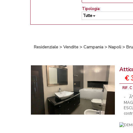
Tipologia:
Tutte
Residenziale
>
Vendite
>
Campania
>
Napoli
>
Bru
Attic
€ 
RIF. C
- Ã
MAG
ESCL
costr