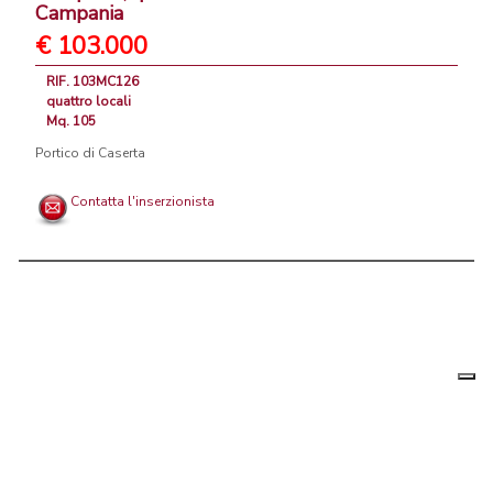
Campania
€ 103.000
RIF. 103MC126
quattro locali
Mq. 105
Portico di Caserta
Contatta l'inserzionista
Le tue
Chi siamo
|
Privacy
|
Contattaci
|
Condizioni Generali
preferenz
relative
PortaleAgenzieImmobiliari.it, annunci immobiliari di case in vendita e
alla
privacy
in affitto - by AreaLab Srls a socio unico - P.Iva 12270650968 - Rea:
MB-2650727