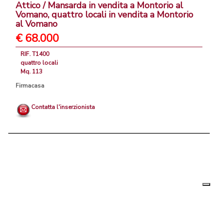
Attico / Mansarda in vendita a Montorio al
Vomano, quattro locali in vendita a Montorio
al Vomano
€ 68.000
RIF. T1400
quattro locali
Mq. 113
Firmacasa
Contatta l'inserzionista
Le tue
Chi siamo
|
Privacy
|
Contattaci
|
Condizioni Generali
preferenz
relative
PortaleAgenzieImmobiliari.it, annunci immobiliari di case in vendita e
alla