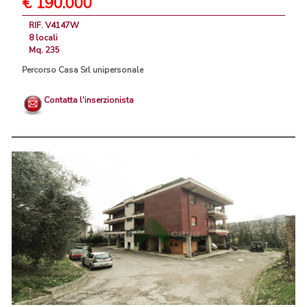
€ 190.000
RIF. V4147W
8 locali
Mq. 235
Percorso Casa Srl unipersonale
Contatta l'inserzionista