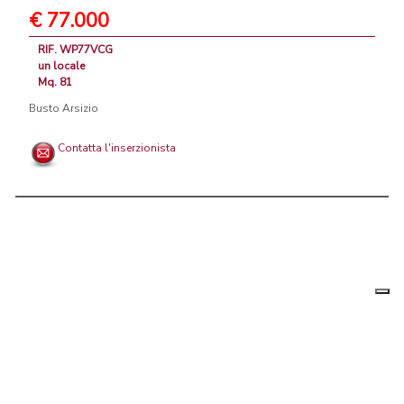
€ 77.000
RIF. WP77VCG
un locale
Mq. 81
Busto Arsizio
Contatta l'inserzionista
Le tue
Chi siamo
|
Privacy
|
Contattaci
|
Condizioni Generali
preferenz
relative
PortaleAgenzieImmobiliari.it, annunci immobiliari di case in vendita e
alla
privacy
in affitto - by AreaLab Srls a socio unico - P.Iva 12270650968 - Rea:
MB-2650727