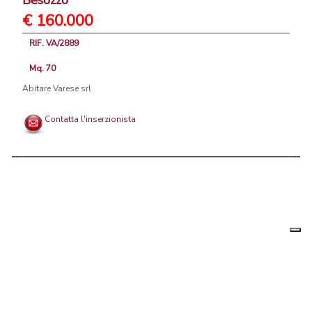
Besozzo
€ 160.000
RIF. VA/2889
Mq. 70
Abitare Varese srl
Contatta l'inserzionista
Le tue
Chi siamo
|
Privacy
|
Contattaci
|
Condizioni Generali
preferenz
relative
PortaleAgenzieImmobiliari.it, annunci immobiliari di case in vendita e
alla
privacy
in affitto - by AreaLab Srls a socio unico - P.Iva 12270650968 - Rea:
MB-2650727