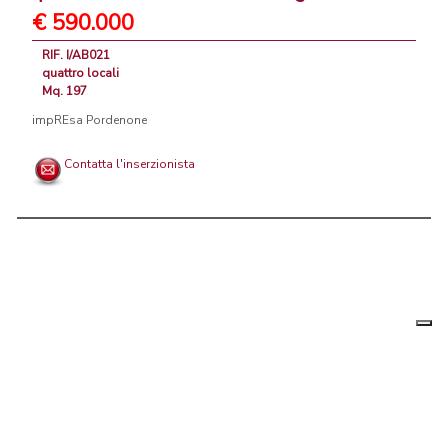
€ 590.000
RIF. I/AB021
quattro locali
Mq. 197
impREsa Pordenone
Contatta l'inserzionista
Le tue
Chi siamo
|
Privacy
|
Contattaci
|
Condizioni Generali
preferenz
relative
PortaleAgenzieImmobiliari.it, annunci immobiliari di case in vendita e
alla
privacy
in affitto - by AreaLab Srls a socio unico - P.Iva 12270650968 - Rea:
MB-2650727