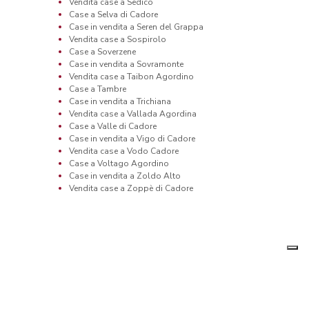
Vendita case a Sedico
Case a Selva di Cadore
Case in vendita a Seren del Grappa
Vendita case a Sospirolo
Case a Soverzene
Case in vendita a Sovramonte
Vendita case a Taibon Agordino
Case a Tambre
Case in vendita a Trichiana
Vendita case a Vallada Agordina
Case a Valle di Cadore
Case in vendita a Vigo di Cadore
Vendita case a Vodo Cadore
Case a Voltago Agordino
Case in vendita a Zoldo Alto
Vendita case a Zoppè di Cadore
Informativa
p
sulla
 P.Iva 12270650968 - Rea: MB-2650727
raccolta