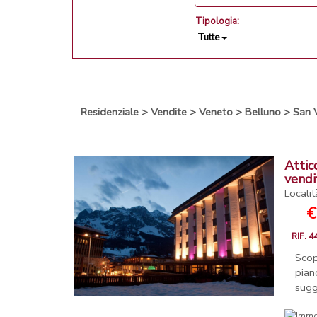
Tipologia:
Tutte
Residenziale
>
Vendite
>
Veneto
>
Belluno
>
San 
Attic
vendi
Locali
€
RIF. 
Scop
pian
sugg