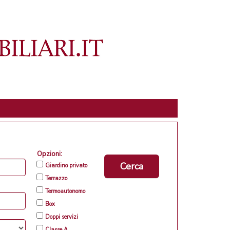
Opzioni:
Cerca
Giardino privato
Terrazzo
Termoautonomo
Box
Doppi servizi
Classe A