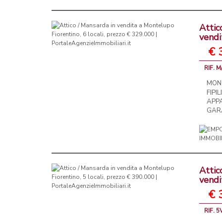
Attic
vendi
€ 
RIF. M
MONT
FIP
APP
GAR
Attic
vendi
€ 
RIF. 