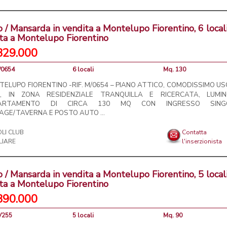
o / Mansarda in vendita a Montelupo Fiorentino, 6 locali
ta a Montelupo Fiorentino
329.000
/0654
6 locali
Mq. 130
ELUPO FIORENTINO -RIF. M/0654 – PIANO ATTICO, COMODISSIMO US
ILI, IN ZONA RESIDENZIALE TRANQUILLA E RICERCATA, LUMI
ARTAMENTO DI CIRCA 130 MQ CON INGRESSO SINGO
AGE/TAVERNA E POSTO AUTO ...
Contatta
l'inserzionista
o / Mansarda in vendita a Montelupo Fiorentino, 5 locali
ta a Montelupo Fiorentino
390.000
5V255
5 locali
Mq. 90