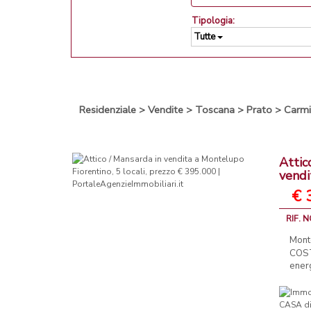
Tipologia:
Tutte
Residenziale
>
Vendite
>
Toscana
>
Prato
>
Carm
Attic
vendi
€ 
RIF. 
Mont
COST
energ