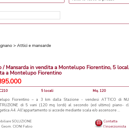
ignano
>
Attici e mansarde
o / Mansarda in vendita a Montelupo Fiorentino, 5 locali
ta a Montelupo Fiorentino
395.000
NC210
5 locali
Mq. 120
elupo Fiorentino – a 3 km dalla Stazione - vendesi ATTICO di N
RUZIONE di 5 vani (120 mq lordi) al secondo (ed ultimo) piano- c
etica A4. All'appartamento si accede mediante scala e/o ascensore ...
Contatta
l'inserzionista