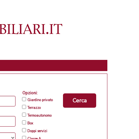
Opzioni:
Cerca
Giardino privato
Terrazzo
Termoautonomo
Box
Doppi servizi
Classe A