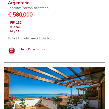
Argentario
Località: PortoS.oStefano
€ 580.000
RIF. 116
6 locali
Mq. 115
Sofia S Immobiliare di Sofia Scotto
Contatta l'inserzionista