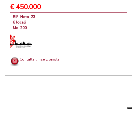
€ 450.000
RIF. Noto_23
8 locali
Mq. 200
Contatta l'inserzionista
Le tue
Chi siamo
|
Privacy
|
Contattaci
|
Condizioni Generali
preferenz
relative
PortaleAgenzieImmobiliari.it, annunci immobiliari di case in vendita e
alla
privacy
in affitto - by AreaLab Srls a socio unico - P.Iva 12270650968 - Rea: