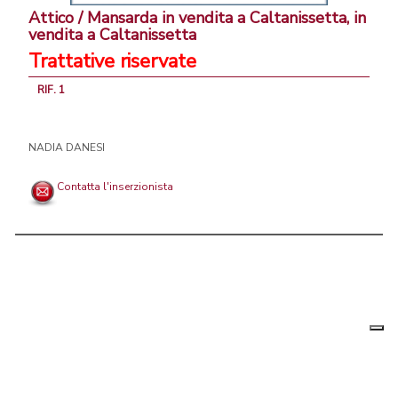
Attico / Mansarda in vendita a Caltanissetta, in
vendita a Caltanissetta
Trattative riservate
RIF. 1
NADIA DANESI
Contatta l'inserzionista
Le tue
Chi siamo
|
Privacy
|
Contattaci
|
Condizioni Generali
preferenz
relative
PortaleAgenzieImmobiliari.it, annunci immobiliari di case in vendita e
alla
privacy