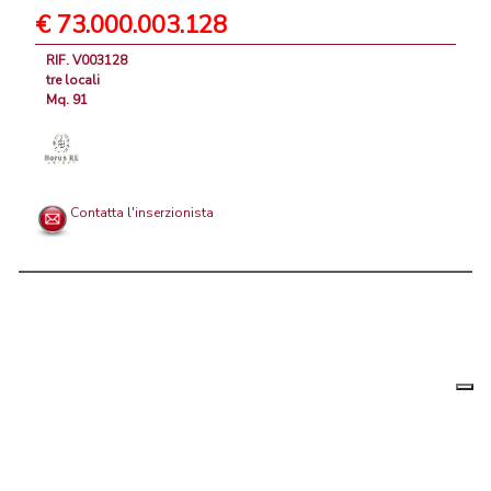
€ 73.000.003.128
RIF. V003128
tre locali
Mq. 91
Contatta l'inserzionista
Le tue
Chi siamo
|
Privacy
|
Contattaci
|
Condizioni Generali
preferenz
relative
PortaleAgenzieImmobiliari.it, annunci immobiliari di case in vendita e
alla
privacy
in affitto - by AreaLab Srls a socio unico - P.Iva 12270650968 - Rea: