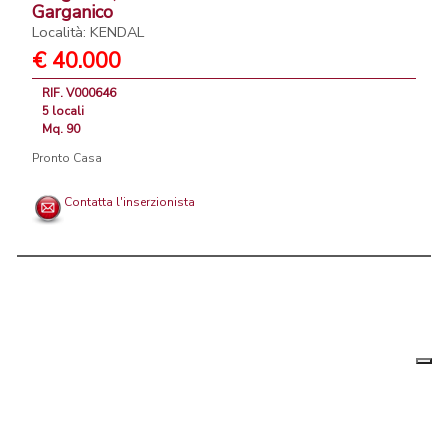
Garganico
Località: KENDAL
€ 40.000
RIF. V000646
5 locali
Mq. 90
Pronto Casa
Contatta l'inserzionista
Le tue
Chi siamo
|
Privacy
|
Contattaci
|
Condizioni Generali
preferenz
relative
PortaleAgenzieImmobiliari.it, annunci immobiliari di case in vendita e
alla
privacy
in affitto - by AreaLab Srls a socio unico - P.Iva 12270650968 - Rea: