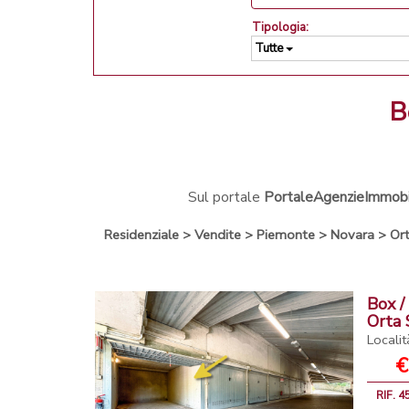
Tipologia:
Tutte
Sul portale
PortaleAgenzieImmobili
Residenziale
>
Vendite
>
Piemonte
>
Novara
>
Ort
Box /
Orta 
Localit
€
RIF. 