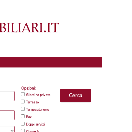
Opzioni:
Cerca
Giardino privato
Terrazzo
Termoautonomo
Box
Doppi servizi
Classe A