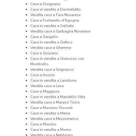
Case a Divignano
Case in vendita a Dormelletto
Vendita case a Fara Novarese
Case a Fontaneto d'Agogna
Case in vendita a Galliate
Vendita case a Garbagna Novarese
Case a Gargallo
Case in vendita a Gattico
Vendita case a Ghemme
Case a Gozzano
Case in vendita a Granozzo con
Monticello
Vendita case a Grignasco
Case a Invorio
Case in vendita a Landiona
Vendita case a Lesa
Case a Maggiora
Case in vendita a Mandello Vitta
Vendita case a Marano Ticino
Case a Massino Visconti
Case in vendita a Meina
Vendita case a Mezzomerico
Case a Miasino
Case in vendita a Momo
Vendita case a Nebbiuno