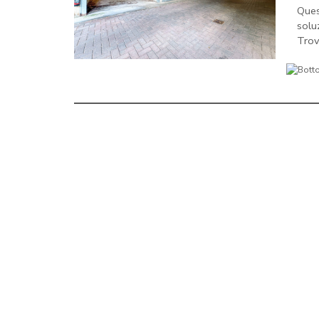
Ques
solu
Trov