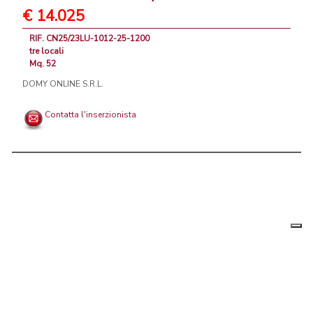
€ 14.025
RIF. CN25/23LU-1012-25-1200
tre locali
Mq. 52
DOMY ONLINE S.R.L.
Contatta l'inserzionista
Le tue
Chi siamo
|
Privacy
|
Contattaci
|
Condizioni Generali
preferenz
relative
PortaleAgenzieImmobiliari.it, annunci immobiliari di case in vendita e
alla
privacy
in affitto - by AreaLab Srls a socio unico - P.Iva 12270650968 - Rea:
MB-2650727