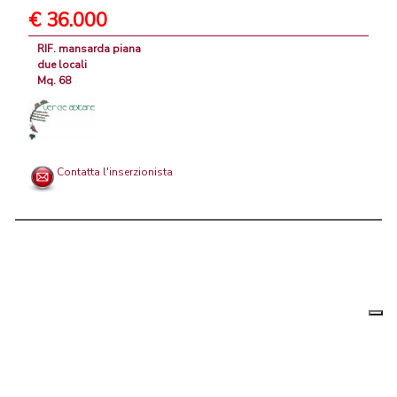
€ 36.000
RIF. mansarda piana
due locali
Mq. 68
Contatta l'inserzionista
Le tue
Chi siamo
|
Privacy
|
Contattaci
|
Condizioni Generali
preferenz
relative
PortaleAgenzieImmobiliari.it, annunci immobiliari di case in vendita e
alla
privacy
in affitto - by AreaLab Srls a socio unico - P.Iva 12270650968 - Rea: