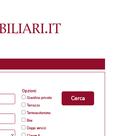
Opzioni:
Cerca
Giardino privato
Terrazzo
Termoautonomo
Box
Doppi servizi
Classe A