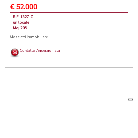
€ 52.000
RIF. 1327-C
un locale
Mq. 205
Mosciatti Immobiliare
Contatta l'inserzionista
Le tue
Chi siamo
|
Privacy
|
Contattaci
|
Condizioni Generali
preferenz
relative
PortaleAgenzieImmobiliari.it, annunci immobiliari di case in vendita e
alla
privacy
in affitto - by AreaLab Srls a socio unico - P.Iva 12270650968 - Rea:
MB-2650727