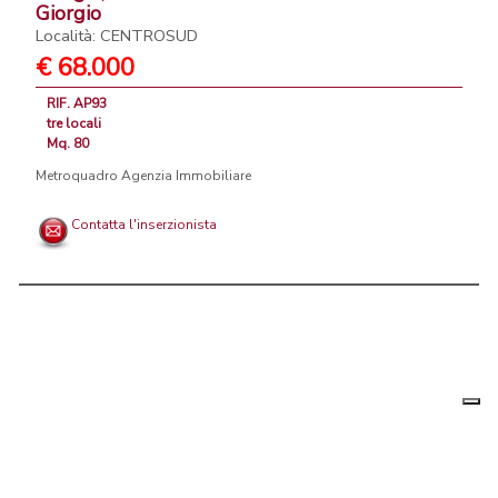
Giorgio
Località: CENTROSUD
€ 68.000
RIF. AP93
tre locali
Mq. 80
Metroquadro Agenzia Immobiliare
Contatta l'inserzionista
Le tue
Chi siamo
|
Privacy
|
Contattaci
|
Condizioni Generali
preferenz
relative
PortaleAgenzieImmobiliari.it, annunci immobiliari di case in vendita e
alla
privacy
in affitto - by AreaLab Srls a socio unico - P.Iva 12270650968 - Rea: